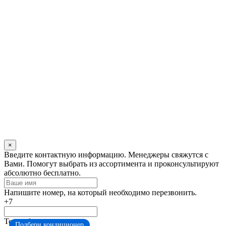
×
Оставьте
Введите контактную информацию. Менеджеры свяжутся с
это
Вами. Помогут выбрать из ассортимента и проконсультируют
поле
абсолютно бесплатно.
пустым
Напишите номер, на который необходимо перезвонить.
+7
Тема обращения
Подбери кондиционер