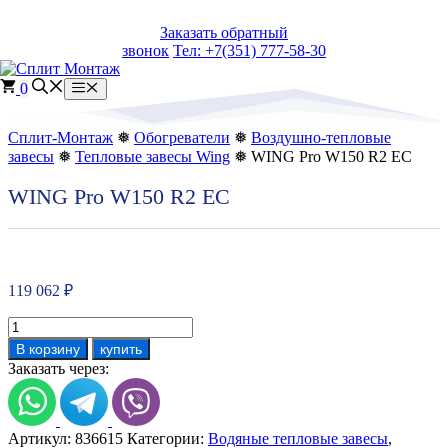
Перейти
Заказать обратный
к
звонок
Тел: +7(351) 777-58-30
содержимому
0
Меню
Сплит-Монтаж
❅
Обогреватели
❅
Воздушно-тепловые
завесы
❅
Тепловые завесы Wing
❅ WING Pro W150 R2 EC
WING Pro W150 R2 EC
119 062
₽
Количество
товара
В корзину
купить
WING
Заказать через:
Pro
W150
R2
EC
Артикул:
836615
Категории:
Водяные тепловые завесы
,