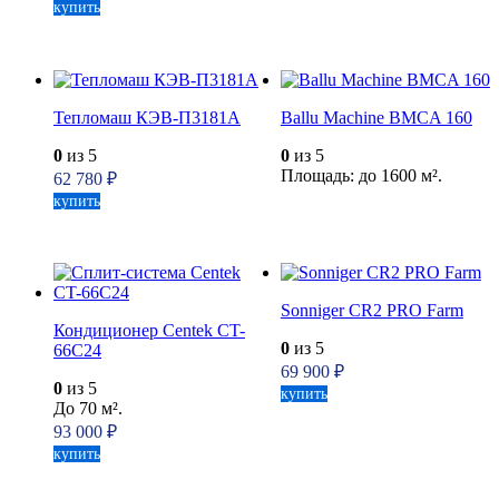
купить
Тепломаш КЭВ-П3181А
Ballu Machine BMCA 160
0
из 5
0
из 5
Площадь: до 1600 м².
62 780
₽
купить
Sonniger CR2 PRO Farm
Кондиционер Centek CT-
0
из 5
66C24
69 900
₽
0
из 5
купить
До 70 м².
93 000
₽
купить