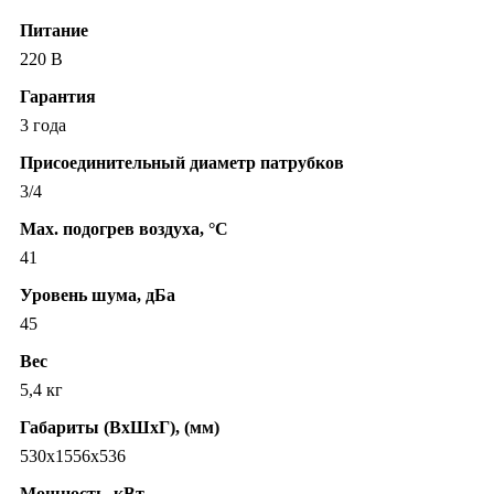
Питание
220 В
Гарантия
3 года
Присоединительный диаметр патрубков
3/4
Max. подогрев воздуха, °C
41
Уровень шума, дБа
45
Вес
5,4 кг
Габариты (ВхШхГ), (мм)
530х1556х536
Мощность, кВт