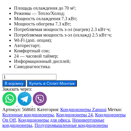
Площадь охлаждения до 70 м²;
Режимы — Тепло/Холод;
Мощность охлаждения 7.3 кВт;
Мощность обогрева 7.3 кВт;
Потребляемая мощность э-эл (нагрев) 2.3 кВт⋅ч;
Потребляемая мощность э-эл (охлажд) 2.5 кВт⋅ч;
Wi-Fi (доп. опция);
Авторестарт;
Комфортный сон;
24 — часовой таймер;
Информационный дисплей;
Самодиагностика.
Количество
товара
В корзину
Купить в Сплит-Монтаж
Zanussi
Заказать через:
ZACF-
24
H/N1
Артикул:
568681
Категория:
Кондиционеры Zanussi
Метки:
Колонные кондиционеры
,
Кондиционеры 24
,
Кондиционеры
On Off
,
Кондиционеры для офиса
,
Неинверторные
кондиционеры
,
Полупромышленные кондиционеры