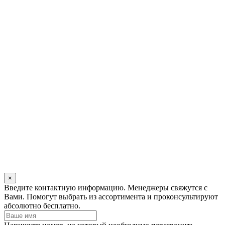
×
Оставьте
Введите контактную информацию. Менеджеры свяжутся с
это
Вами. Помогут выбрать из ассортимента и проконсультируют
поле
абсолютно бесплатно.
пустым