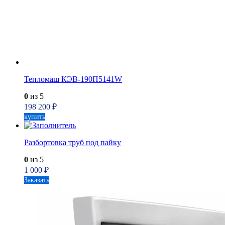
Тепломаш КЭВ-190П5141W
0
из 5
198 200
₽
купить
Разбортовка труб под пайку
0
из 5
1 000
₽
Заказать