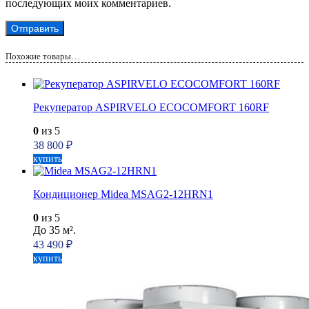
последующих моих комментариев.
Похожие товары…
Рекуператор ASPIRVELO ECOCOMFORT 160RF
0
из 5
38 800
₽
купить
Кондиционер Midea MSAG2-12HRN1
0
из 5
До 35 м².
43 490
₽
купить