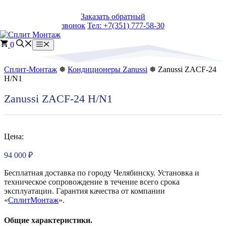
Перейти
Заказать обратный
к
звонок
Тел: +7(351) 777-58-30
содержимому
0
Меню
Сплит-Монтаж
❅
Кондиционеры Zanussi
❅ Zanussi ZACF-24
H/N1
Zanussi ZACF-24 H/N1
Цена:
94 000
₽
Бесплатная доставка по городу Челябинску. Установка и
техническое сопровождение в течение всего срока
эксплуатации. Гарантия качества от компании
«
СплитМонтаж
».
Общие характеристики.