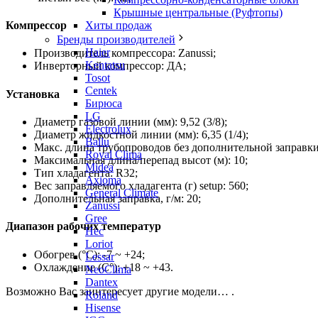
Крышные центральные (Руфтопы)
Хиты продаж
Компрессор
Бренды производителей
Haier
Производитель компрессора: Zanussi;
Kentatsu
Инверторный компрессор: ДА;
Tosot
Centek
Установка
Бирюса
LG
Диаметр газовой линии (мм): 9,52 (3/8);
Electrolux
Диаметр жидкостной линии (мм): 6,35 (1/4);
Ballu
Макс. длина трубопроводов без дополнительной заправки 
Royal Clima
Максимальная длина/перепад высот (м): 10;
Midea
Тип хладагента: R32;
Axioma
Вес заправляемого хладагента (г) setup: 560;
General Climate
Дополнительная заправка, г/м: 20;
Zanussi
Gree
Диапазон рабочих температур
Hec
Loriot
Обогрев (°С): -7 ~ +24;
Lessar
Охлаждение (С°): +18 ~ +43.
NeoClima
Dantex
Возможно Вас заинтересует другие модели… .
Roland
Hisense