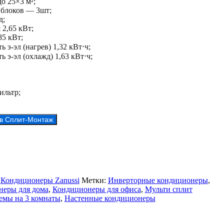
о 25×3 м²;
 блоков — 3шт;
д;
2,65 кВт;
85 кВт;
 э-эл (нагрев) 1,32 кВт⋅ч;
 э-эл (охлажд) 1,63 кВт⋅ч;
ильтр;
 в Сплит-Монтаж
:
Кондиционеры Zanussi
Метки:
Инверторные кондиционеры
,
еры для дома
,
Кондиционеры для офиса
,
Мульти сплит
емы на 3 комнаты
,
Настенные кондиционеры