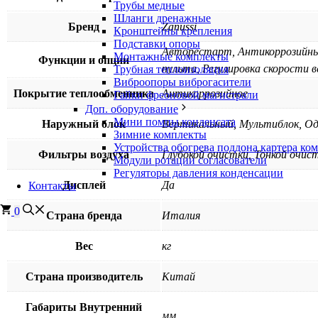
Трубы медные
Шланги дренажные
Бренд
Zanussi
Кронштейны крепления
Подставки опоры
Авторестарт, Антикоррозийны
Монтажные комплекты
Функции и опции
пульта, Регулировка скорости 
Трубная теплоизоляция
Виброопоры виброгасители
Покрытие теплообменника
Антикоррозийное
Гайки фреоновой магистрали
Доп. оборудование
Мини помпы конденсата
Наружный блок
Вертикальный, Мультиблок, О
Зимние комплекты
Устройства обогрева поддона картера ко
Фильтры воздуха
Глубокой очистки, Тонкой очис
Модули ротации согласователи
Регуляторы давления конденсации
Дисплей
Да
Контакты
0
Страна бренда
Италия
Вес
кг
Страна производитель
Китай
Габариты Внутренний
мм