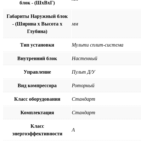
блок - (ШхВхГ)
Габариты Наружный блок
- (Ширина х Высота х
мм
Глубина)
Тип установки
Мульти сплит-система
Внутренний блок
Настенный
Управление
Пульт Д/У
Вид компрессора
Роторный
Класс оборудования
Стандарт
Комплектация
Стандарт
Класс
A
энергоэффективности