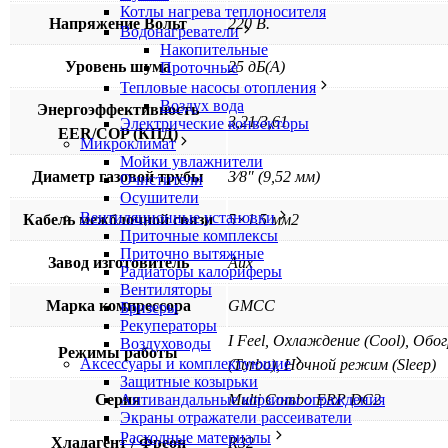
Котлы нагрева теплоносителя
Напряжение Вольт
220 В.
Водонагреватели
Накопительные
Уровень шума
25 дБ(А)
Проточные
Тепловые насосы отопления
Воздух вода
Энергоэффективность
3,21/3,61
Электрические конвекторы
EER/COP (КПД)
Микроклимат
Мойки увлажнители
Диаметр газовой трубы
3⁄8″ (9,52 мм)
Очистители
Осушители
Вентиляционные установки
Кабель межблочной связи
5×1.5 мм2
Приточные комплексы
Приточно вытяжные
Завод изготовитель
Aux
Радиаторы калориферы
Вентиляторы
Марка компрессора
GMCC
Бризеры
Рекуператоры
I Feel, Охлаждение (Cool), Обо
Воздуховоды
Режимы работы
Аксессуары и комплектующие
(Turbo), Ночной режим (Sleep)
Защитные козырьки
Серия
Multi Combo ERP DC2
Антивандальные корзины ограждения
Экраны отражатели рассеиватели
Расходные материалы
Хладагент / Фреон
R32