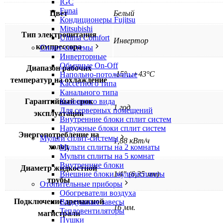
IGC
Funai
Цвет
Белый
Кондиционеры Fujitsu
Mitsubishi
Тип электропитания
Ultima Comfort
Инвертор
компрессора
Сплит-системы
Инверторные
Обычные On-Off
Диапазон рабочих
-15°...+43°C
Напольно-потолочные
температур на охлаждение
Кассетного типа
Канального типа
Гарантийный срок
Колонного вида
1 год
Для серверных помещений
эксплуатации
Внутренние блоки сплит систем
Наружные блоки сплит систем
Энергопотребление на
Мульти сплит-системы
1,88 кВт/ч
холод
Мульти сплиты на 2 комнаты
Мульти сплиты на 5 комнат
Внутренние блоки
Диаметр жидкостной
1⁄4″ (6,35 мм)
Внешние блоки мультисплиты
трубы
Отопительные приборы
Обогреватели воздуха
Подключение дренажной
Воздушные завесы
16 мм.
Тепловентиляторы
магистрали
Пушки