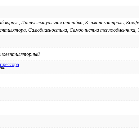
й корпус, Интеллектуальная оттайка, Климат контроль, Комф
вентилятора, Самодиагностика, Самоочистка теплообменника, Т
дновентиляторный
мпрессора
тки