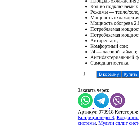
Площадь охлаждения д
Кол-во подключаемых
Режимы — тепло/холо
Мощность охлаждения 
Мощность обогрева 2,
Потребляемая мощность
Потребляемая мощность
Авторестарт;
Комфортный сон;
24 — часовой таймер;
Антибактериальный ф
Самодиагностика.
Количество
В корзину
Купить
товара
Мульти
сплит
Заказать через:
система
Zanussi
ZACS/I-
Артикул:
973918
Категория
09x3
Кондиционеры 9
,
Кондицион
ZACO/I-
системы
,
Мульти сплит сист
21
FMI2/N8