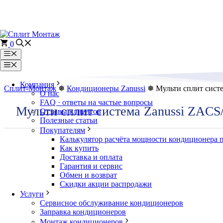
Перейти
к
содержимому
0
Меню
Меню
Компания
Сплит-Монтаж
❅
Кондиционеры Zanussi
❅ Мульти сплит систе
О нас
FAQ · ответы на частые вопросы
Мульти сплит система Zanussi ZACS
Отзывы клиентов
Полезные статьи
Покупателям
Калькулятор расчёта мощности кондиционера 
Как купить
Доставка и оплата
Гарантия и сервис
Обмен и возврат
Скидки акции распродажи
Услуги
Сервисное обслуживание кондиционеров
Заправка кондиционеров
Монтаж кондиционеров