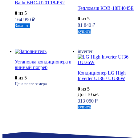
Ballu BHC-U20T18-PS2
Тепломаш КЭВ-18П4045Е
0
из 5
0
из 5
164 990
₽
81 840
₽
Заказать
купить
inverter
Установка кондиционера в
винный погреб
Кондиционер LG High
0
из 5
Inverter UJ36 / UU36W
Цена после замера
0
из 5
До 110 м².
313 050
₽
купить