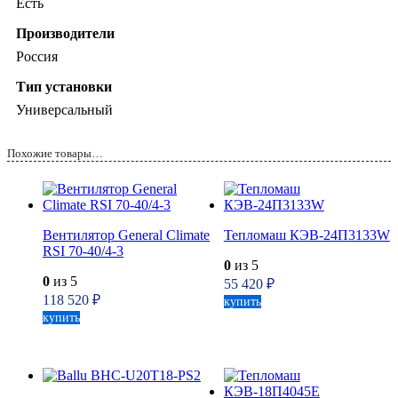
Есть
Производители
Россия
Тип установки
Универсальный
Похожие товары…
Вентилятор General Climate
Тепломаш КЭВ-24П3133W
RSI 70-40/4-3
0
из 5
0
из 5
55 420
₽
118 520
₽
купить
купить