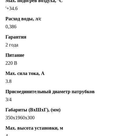
Max. подогрев воздуха, °C
'+34.6
Расход воды, л/с
0,386
Гарантия
2 года
Питание
220 В
Max. сила тока, А
3.8
Присоединительный диаметр патрубков
3/4
Габариты (ВхШхГ), (мм)
350х1960х300
Max. высота установки, м
4