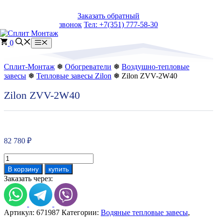
Перейти
Заказать обратный
к
звонок
Тел: +7(351) 777-58-30
содержимому
0
Меню
Сплит-Монтаж
❅
Обогреватели
❅
Воздушно-тепловые
завесы
❅
Тепловые завесы Zilon
❅ Zilon ZVV-2W40
Zilon ZVV-2W40
82 780
₽
Количество
товара
В корзину
купить
Zilon
Заказать через:
ZVV-
2W40
Артикул:
671987
Категории:
Водяные тепловые завесы
,