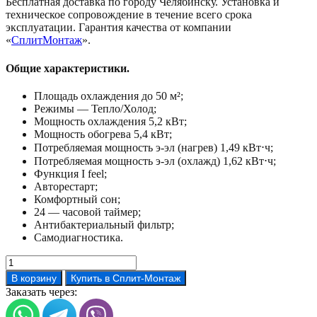
Бесплатная доставка по городу Челябинску. Установка и
техническое сопровождение в течение всего срока
эксплуатации. Гарантия качества от компании
«
СплитМонтаж
».
Общие характеристики.
Площадь охлаждения до 50 м²;
Режимы — Тепло/Холод;
Мощность охлаждения 5,2 кВт;
Мощность обогрева 5,4 кВт;
Потребляемая мощность э-эл (нагрев) 1,49 кВт⋅ч;
Потребляемая мощность э-эл (охлажд) 1,62 кВт⋅ч;
Функция I feel;
Авторестарт;
Комфортный сон;
24 — часовой таймер;
Антибактериальный фильтр;
Самодиагностика.
Количество
товара
В корзину
Купить в Сплит-Монтаж
Кондиционер
Заказать через:
Axioma
ASX18H1/ASB18H1