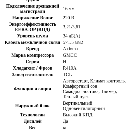
Подключение дренажной
16 мм.
магистрали
Напряжение Вольт
220 В.
Энергоэффективность
3,21/3,61
EER/COP (КПД)
Уровень шума
34 дБ(А)
Кабель межблочной связи
5×1.5 мм2
Бренд
Axioma
Марка компрессора
GMCC
Серия
H
Хладагент / Фреон
R410A
Завод изготовитель
TCL
Авторестарт, Климат контроль,
Комфортный сон,
Функции и опции
Самодиагностика, Таймер,
Теплый пуск
Вертикальный,
Наружный блок
Одновентиляторный
Технологии
Высокий КПД
Дисплей
Да
Вес
кг