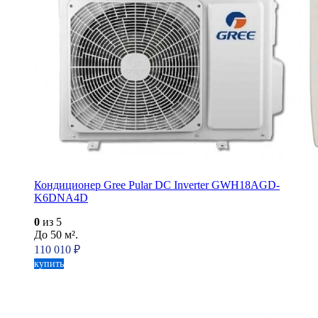
Кондиционер Gree Pular DC Inverter GWH18AGD-
K6DNA4D
0
из 5
До 50 м².
110 010
₽
купить