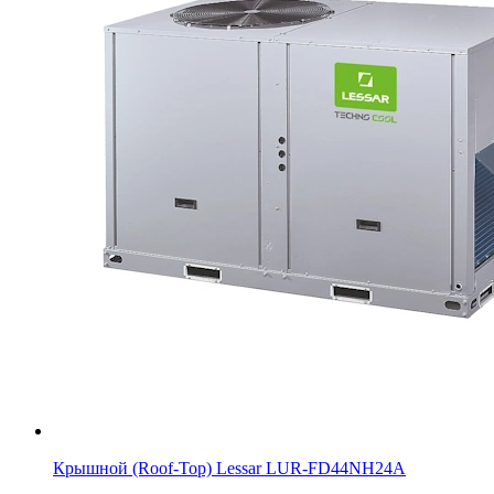
Крышной (Roof-Top) Lessar LUR-FD44NН24A