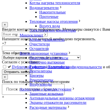
Котлы нагрева теплоносителя
Водонагреватели
Накопительные
Проточные
Тепловые насосы отопления
×
Воздух вода
Оставьте
Введите контактную информацию. Менеджеры свяжутся с Вами.
Электрические конвекторы
это
Микроклимат
поле
Напишите номер, на который необходимо перезвонить.
Мойки увлажнители
пустым
+7
Очистители
Осушители
Тема обращения
Вентиляционные установки
Приточные комплексы
Согласен с условиями:
Приточно вытяжные
Радиаторы калориферы
Публичной оферты
/
Политики конфиденциальности
и об
Вентиляторы
Отправить заявку
Бризеры
×
Рекуператоры
Поиск по товарам, брендам, категориям
Воздуховоды
Аксессуары и комплектующие
Защитные козырьки
×
Антивандальные корзины ограждения
Экраны отражатели рассеиватели
Расходные материалы