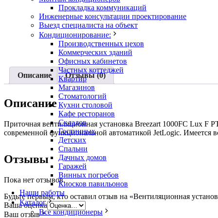
Прокладка коммуникаций
Инженерные консультации проектирование
Выезд специалиста на объект
Кондиционирование:
Производственных цехов
Коммерческих зданий
Офисных кабинетов
Частных коттеджей
Описание
Отзывы (0)
Квартир
Магазинов
Стоматологий
Описание
Кухни столовой
Кафе ресторанов
Складов
Приточная вентиляционная установка Breezart 1000FC Lux F P
Гостинных
современной функциональной автоматикой JetLogic. Имеется в
Детских
Спальни
Отзывы
Дачных домов
Гаражей
Винных погребов
Пока нет отзывов.
Киосков павильонов
Наши работы
Будьте первым, кто оставил отзыв на «Вентиляционная установ
Каталог
Ваша оценка
Все кондиционеры
Ваш отзыв
*