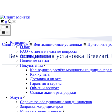
Перейти
к
содержимому
0
Меню
Меню
Компания
Сплит-Монтаж
❅
Вентиляционные установки
❅
Приточные ус
О нас
FAQ · ответы на частые вопросы
Вентиляционная установка Breezart
Отзывы клиентов
Полезные статьи
Покупателям
Калькулятор расчёта мощности кондиционера 
Как купить
Доставка и оплата
Гарантия и сервис
Обмен и возврат
Скидки акции распродажи
Услуги
Сервисное обслуживание кондиционеров
Заправка кондиционеров
Монтаж кондиционеров