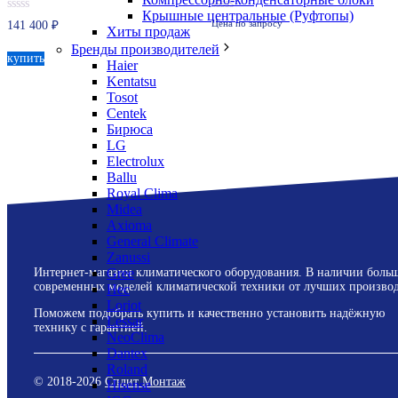
Крышные центральные (Руфтопы)
0
0
Цена по запросу
141 400
₽
Хиты продаж
из
из
5
5
Бренды производителей
купить
Haier
Kentatsu
Tosot
Centek
Бирюса
LG
Electrolux
Ballu
Royal Clima
Midea
Axioma
General Climate
Zanussi
Gree
Интернет-магазин климатического оборудования. В наличии боль
современных моделей климатической техники от лучших производ
Hec
Loriot
Поможем подобрать купить и качественно установить надёжную
Lessar
технику с гарантией.
NeoClima
Dantex
Roland
© 2018-
2026
Сплит Монтаж
Hisense