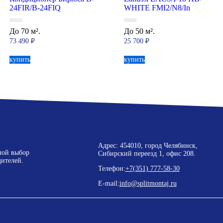
24FIR/B-24FIQ
WHITE FMI2/N8/In
0
0
До 70 м².
До 50 м².
из
из
73 490
₽
25 700
₽
5
5
купить
купить
Адрес: 454010, город Челябинск,
шой выбор
Сибирский переезд 1, офис 208.
ителей.
Телефон:
+7(351) 777-58-30
E-mail:
info@splitmontaj.ru