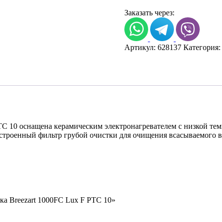
Вентиляционная
установка
Заказать через:
Breezart
1000FC
Lux
Артикул:
628137
Категория
F
PTC
10
TC 10 оснащена керамическим электронагревателем с низкой те
строенный фильтр грубой очистки для очищения всасываемого в
ка Breezart 1000FC Lux F PTC 10»