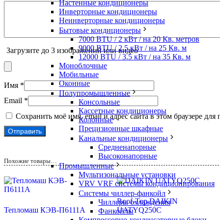
Настенные кондиционеры
Инверторные кондиционеры
Неинверторные кондиционеры
Бытовые кондиционеры
7000 BTU / 2 кВт / на 20 Кв. метров
9000 BTU / 2.5 кВт / на 25 Кв. м
Загрузите до 3 изображений или видео
12000 BTU / 3.5 кВт / на 35 Кв. м
Моноблочные
Мобильные
Оконные
Имя
*
Полупромышленные
Email
*
Консольные
Кассетные кондиционеры
Сохранить моё имя, email и адрес сайта в этом браузере д
Колонные
Прецизионные шкафные
Канальные кондиционеры
Средненапорные
Высоконапорные
Похожие товары…
Промышленные
Мультизональные установки
VRV VRF системы кондиционирования
Системы чиллер-фанкойл
Roof-Top DAIKIN
Чиллеры охлаждения
Тепломаш КЭВ-П6111A
UATYQ250C
Фанкойлы
Компрессорно-конденсаторные блоки