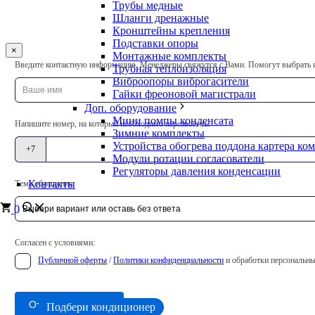
Трубы медные
Шланги дренажные
Кронштейны крепления
Подставки опоры
×
Монтажные комплекты
Оставьте
Введите контактную информацию. Менеджеры свяжутся с Вами. Помогут выбрать из
Трубная теплоизоляция
это
Виброопоры виброгасители
поле
Гайки фреоновой магистрали
пустым
Доп. оборудование
Мини помпы конденсата
Напишите номер, на который необходимо перезвонить.
Зимние комплекты
Устройства обогрева поддона картера ко
+7
Модули ротации согласователи
Регуляторы давления конденсации
Контакты
Тема обращения
0
Согласен с условиями:
Публичной оферты
/
Политики конфиденциальности
и обработки персональны
Отправить заявку
Подбери кондиционер