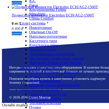
IGC
купить
Funai
Кондиционеры Fujitsu
Mitsubishi
Подвесной конвектор Electrolux ECH/AG2-1500T
Ultima Comfort
Сплит-системы
0
из 5
Инверторные
8 490
₽
Обычные On-Off
купить
Напольно-потолочные
Кассетного типа
Канального типа
Колонного вида
Для серверных помещений
Внутренние блоки сплит систем
Наружные блоки сплит систем
Мульти сплит-системы
Интернет-магазин климатического оборудования. В наличии боль
современных моделей климатической техники от лучших производ
Мульти сплиты на 2 комнаты
Мульти сплиты на 5 комнат
Поможем подобрать купить и качественно установить надёжную
Внутренние блоки
технику с гарантией.
Внешние блоки мультисплиты
Отопительные приборы
Обогреватели воздуха
© 2018-
2026
Сплит Монтаж
Воздушные завесы
Тепловентиляторы
Онлайн подбор
Пушки