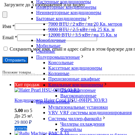
Настенные кондиционеры
Загрузите до 3 изображений или видео
Инверторные кондиционеры
Неинверторные кондиционеры
Бытовые кондиционеры
7000 BTU / 2 кВт / на 20 Кв. метров
Имя
*
9000 BTU / 2.5 кВт / на 25 Кв. м
12000 BTU / 3.5 кВт / на 35 Кв. м
Email
*
Моноблочные
Мобильные
Сохранить моё имя, email и адрес сайта в этом браузере д
Оконные
Полупромышленные
Консольные
Кассетные кондиционеры
Похожие товары…
Колонные
Прецизионные шкафные
Хит продаж
Канальные кондиционеры
Средненапорные
Высоконапорные
Кондиционер Haier Coral HSU-09HPL303/R3
Промышленные
Мультизональные установки
5.00
из 5
VRV VRF системы кондиционирования
До 25 м².
Системы чиллер-фанкойл
29 800
₽
Чиллеры охлаждения
купить
Фанкойлы
Компрессорно-конденсаторные блоки