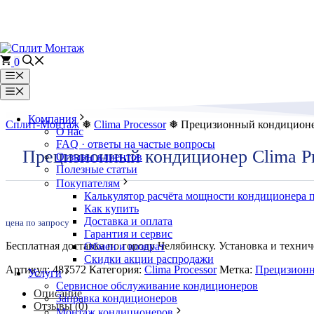
Перейти
к
содержимому
0
Меню
Меню
Компания
Сплит-Монтаж
❅
Clima Processor
❅ Прецизионный кондиционер
О нас
FAQ · ответы на частые вопросы
Прецизионный кондиционер Clima Pr
Отзывы клиентов
Полезные статьи
Покупателям
Калькулятор расчёта мощности кондиционера 
Как купить
Доставка и оплата
цена по запросу
Гарантия и сервис
Бесплатная доставка по городу Челябинску. Установка и технич
Обмен и возврат
Скидки акции распродажи
Артикул:
487572
Категория:
Clima Processor
Метка:
Прецизионн
Услуги
Сервисное обслуживание кондиционеров
Описание
Заправка кондиционеров
Отзывы (0)
Монтаж кондиционеров