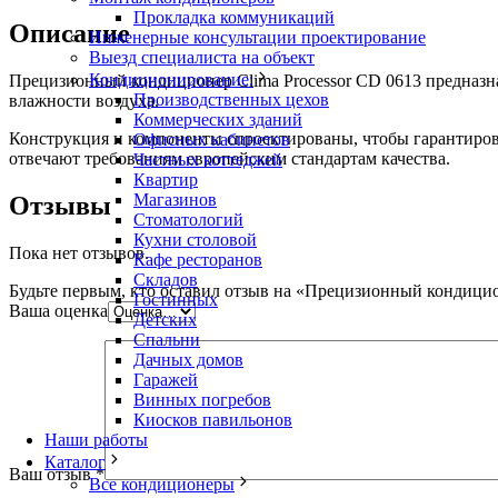
Прокладка коммуникаций
Описание
Инженерные консультации проектирование
Выезд специалиста на объект
Кондиционирование:
Прецизионный кондиционер Clima Processor CD 0613 предназн
Производственных цехов
влажности воздуха.
Коммерческих зданий
Конструкция и компоненты спроектированы, чтобы гарантиров
Офисных кабинетов
отвечают требованиям европейским стандартам качества.
Частных коттеджей
Квартир
Магазинов
Отзывы
Стоматологий
Кухни столовой
Пока нет отзывов.
Кафе ресторанов
Складов
Будьте первым, кто оставил отзыв на «Прецизионный кондицио
Гостинных
Ваша оценка
Детских
Спальни
Дачных домов
Гаражей
Винных погребов
Киосков павильонов
Наши работы
Каталог
Ваш отзыв
*
Все кондиционеры