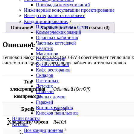
Прокладка коммуникаций
Инженерные консультации проектирование
Выезд специалиста на объект
Кондиционирование:
Производственных цехов
Описание
Характеристики
Отзывы (0)
Коммерческих зданий
Офисных кабинетов
Частных коттеджей
Описание
Квартир
Магазинов
Тепловой насос Daikin ERHQ016BV3 обеспечивает тепло или х
Стоматологий
систем отопления, горячего водоснабжения и теплых полов.
Кухни столовой
Кафе ресторанов
Складов
Гостинных
Тип
Детских
электропитания
Обычный (On/Off)
Спальни
компрессора
Дачных домов
Гаражей
Винных погребов
Бренд
Daikin
Киосков павильонов
Наши работы
Хладагент / Фреон
R410A
Каталог
Все кондиционеры