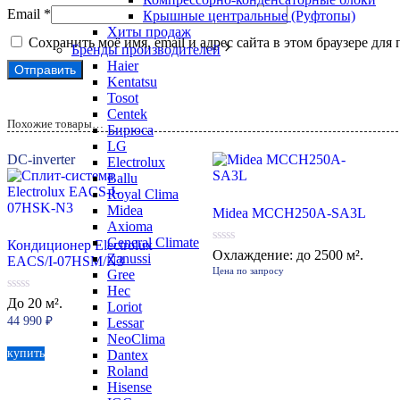
Email
*
Крышные центральные (Руфтопы)
Хиты продаж
Сохранить моё имя, email и адрес сайта в этом браузере д
Бренды производителей
Haier
Kentatsu
Tosot
Centek
Похожие товары…
Бирюса
LG
DC-inverter
Electrolux
Ballu
Royal Clima
Midea
Midea MCCH250A-SA3L
Axioma
General Climate
Кондиционер Electrolux
0
Охлаждение: до 2500 м².
Zanussi
EACS/I-07HSM/N3
из
Цена по запросу
Gree
5
Hec
0
До 20 м².
Loriot
из
44 990
₽
Lessar
5
NeoClima
купить
Dantex
Roland
Hisense