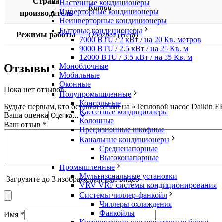
Страна
Настенные кондиционеры
Китай
Инверторные кондиционеры
производитель
Неинверторные кондиционеры
Бытовые кондиционеры
Режимы работы
Обогрев (Heat)
7000 BTU / 2 кВт / на 20 Кв. метров
9000 BTU / 2.5 кВт / на 25 Кв. м
12000 BTU / 3.5 кВт / на 35 Кв. м
Моноблочные
Отзывы
Мобильные
Оконные
Пока нет отзывов.
Полупромышленные
Консольные
Будьте первым, кто оставил отзыв на «Тепловой насос Daiki
Кассетные кондиционеры
Ваша оценка
Колонные
Ваш отзыв
*
Прецизионные шкафные
Канальные кондиционеры
Средненапорные
Высоконапорные
Промышленные
Мультизональные установки
Загрузите до 3 изображений или видео
VRV VRF системы кондиционирования
Системы чиллер-фанкойл
Чиллеры охлаждения
Фанкойлы
Имя
*
Компрессорно-конденсаторные блоки