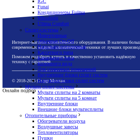
IGC
Funai
Кондиционеры Fujitsu
Mitsubishi
Ultima Comfort
Сплит-системы
Инверторные
Обычные On-Off
Интернет-магазин климатического оборудования. В наличии боль
Напольно-потолочные
современных моделей климатической техники от лучших производ
Кассетного типа
Поможем подобрать купить и качественно установить надёжную
Канального типа
технику с гарантией.
Колонного вида
Для серверных помещений
Внутренние блоки сплит систем
Наружные блоки сплит систем
© 2018-
2026
Сплит Монтаж
Мульти сплит-системы
Онлайн подбор
Мульти сплиты на 2 комнаты
Мульти сплиты на 5 комнат
Внутренние блоки
Внешние блоки мультисплиты
Отопительные приборы
Обогреватели воздуха
Воздушные завесы
Тепловентиляторы
Пушки