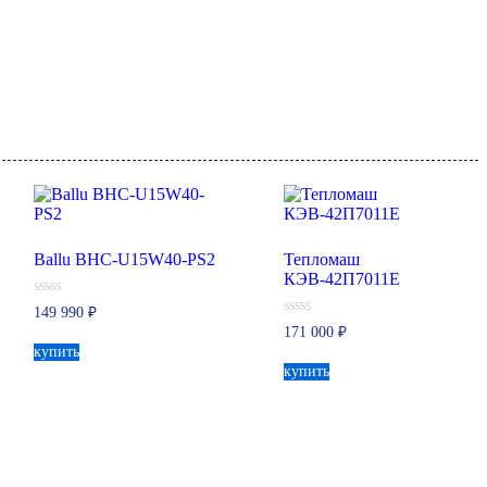
Ballu BHC-U15W40-PS2
Тепломаш
КЭВ-42П7011Е
0
149 990
₽
из
0
171 000
₽
5
из
купить
5
купить