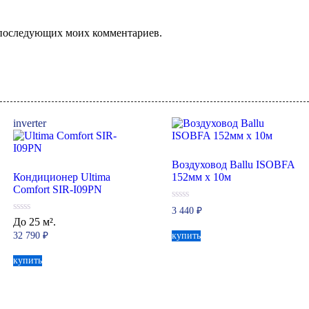
ля последующих моих комментариев.
inverter
Воздуховод Ballu ISOBFA
Кондиционер Ultima
152мм х 10м
Comfort SIR-I09PN
0
3 440
₽
из
0
До 25 м².
5
из
32 790
₽
купить
5
купить