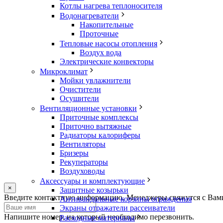
Котлы нагрева теплоносителя
Водонагреватели
Накопительные
Проточные
Тепловые насосы отопления
Воздух вода
Электрические конвекторы
Микроклимат
Мойки увлажнители
Очистители
Осушители
Вентиляционные установки
Приточные комплексы
Приточно вытяжные
Радиаторы калориферы
Вентиляторы
Бризеры
Рекуператоры
Воздуховоды
Аксессуары и комплектующие
×
Защитные козырьки
Оставьте
Введите контактную информацию. Менеджеры свяжутся с Вами.
Антивандальные корзины ограждения
это
Экраны отражатели рассеиватели
поле
Напишите номер, на который необходимо перезвонить.
Расходные материалы