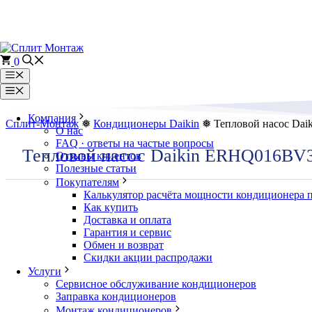
Перейти
к
содержимому
0
Меню
Меню
Компания
Сплит-Монтаж
❅
Кондиционеры Daikin
❅ Тепловой насос Da
О нас
FAQ · ответы на частые вопросы
Тепловой насос Daikin ERHQ016BV
Отзывы клиентов
Полезные статьи
Покупателям
Калькулятор расчёта мощности кондиционера 
Как купить
Доставка и оплата
Гарантия и сервис
Обмен и возврат
Скидки акции распродажи
Услуги
Сервисное обслуживание кондиционеров
Заправка кондиционеров
Монтаж кондиционеров