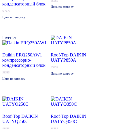
конденсаторный блок
0
Цена по запросу
из
5
0
Цена по запросу
из
5
inverter
Daikin ERQ250AW1
Roof-Top DAIKIN
компрессорно-
UATYP850A
конденсаторный блок
0
Цена по запросу
из
0
Цена по запросу
5
из
5
Roof-Top DAIKIN
Roof-Top DAIKIN
UATYQ250C
UATYQ350C