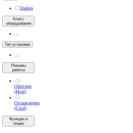
Daikin
Класс
оборудования
…
Тип установки
…
Режимы
работы
Обогрев
(Heat)
Охлаждение
(Cool)
Функции и
опции