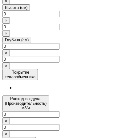
×
Высота (см)
×
×
Глубина (см)
×
×
Покрытие
теплообменника
…
Расход воздуха,
(Производительность)
м3/ч
×
×