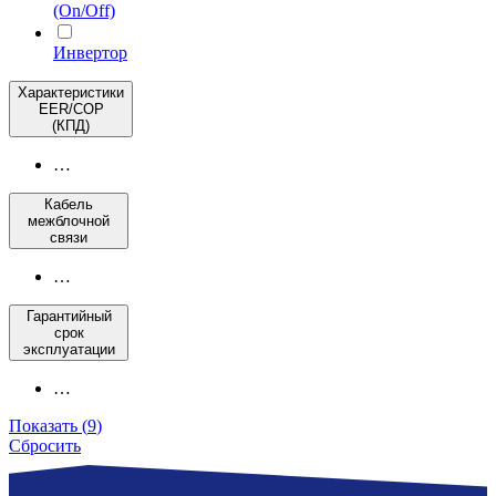
(On/Off)
Инвертор
Характеристики
EER/COP
(КПД)
…
Кабель
межблочной
связи
…
Гарантийный
срок
эксплуатации
…
Показать
(
9
)
Сбросить