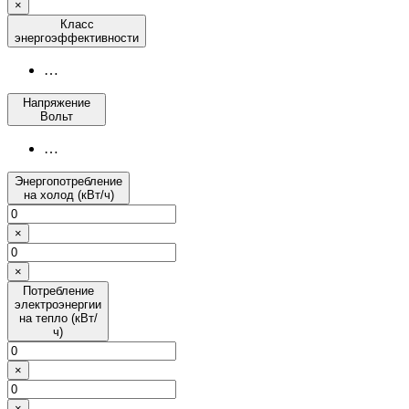
×
Класс
энергоэффективности
…
Напряжение
Вольт
…
Энергопотребление
на холод (кВт/ч)
×
×
Потребление
электроэнергии
на тепло (кВт/
ч)
×
×