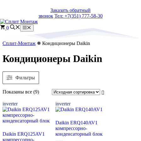
Перейти
Заказать обратный
к
звонок
Тел: +7(351) 777-58-30
содержимому
0
Меню
Сплит-Монтаж
❅ Кондиционеры Daikin
Кондиционеры Daikin
Фильтры
Сортировка:
Показаны все (9)
самые
недавние
inverter
inverter
Daikin ERQ140AV1
компрессорно-
Daikin ERQ125AV1
конденсаторный блок
компрессорно-