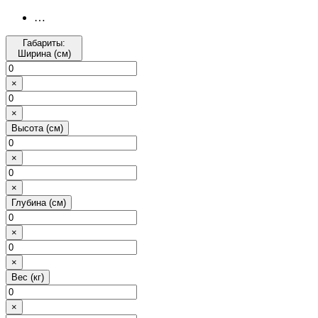
…
Габариты:
Ширина (см)
×
×
Высота (см)
×
×
Глубина (см)
×
×
Вес (кг)
×