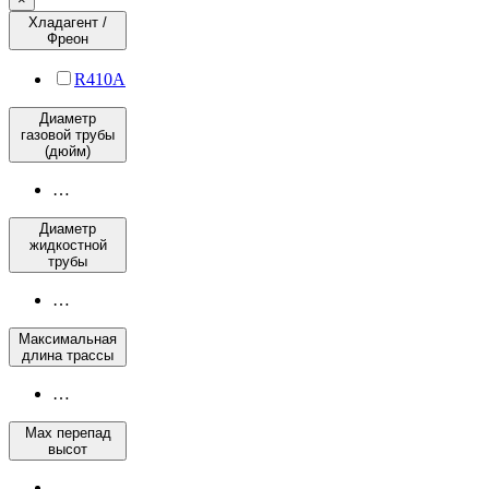
Хладагент /
Фреон
R410A
Диаметр
газовой трубы
(дюйм)
…
Диаметр
жидкостной
трубы
…
Максимальная
длина трассы
…
Max перепад
высот
…