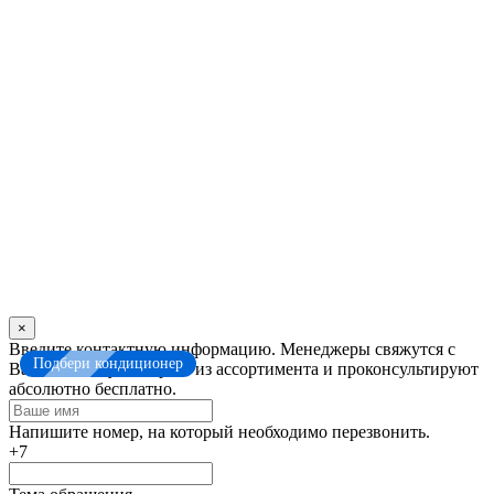
×
Оставьте
Введите контактную информацию. Менеджеры свяжутся с
Подбери кондиционер
это
Вами. Помогут выбрать из ассортимента и проконсультируют
поле
абсолютно бесплатно.
пустым
Напишите номер, на который необходимо перезвонить.
+7