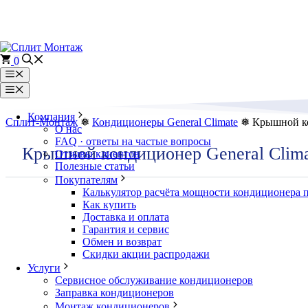
Перейти
к
содержимому
0
Меню
Меню
Компания
Сплит-Монтаж
❅
Кондиционеры General Climate
❅ Крышной ко
О нас
FAQ · ответы на частые вопросы
Крышной кондиционер General Cli
Отзывы клиентов
Полезные статьи
Покупателям
Калькулятор расчёта мощности кондиционера 
Как купить
Доставка и оплата
Гарантия и сервис
Обмен и возврат
Скидки акции распродажи
Услуги
Сервисное обслуживание кондиционеров
Заправка кондиционеров
Монтаж кондиционеров