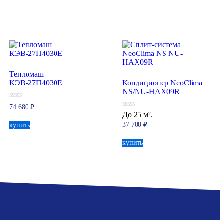
Тепломаш
КЭВ-27П4030Е
Кондиционер NeoClima
NS/NU-HAX09R
0
74 680
₽
из
0
До 25 м².
5
из
37 700
₽
купить
5
купить