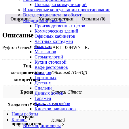
Прокладка коммуникаций
Инженерные консультации проектирование
Выезд специалиста на объект
Описание
Характеристики
Отзывы (0)
Кондиционирование:
Производственных цехов
Коммерческих зданий
Описание
Офисных кабинетов
Частных коттеджей
Квартир
Руфтоп General Climate GART-100HWN1-R.
Магазинов
Стоматологий
Кухни столовой
Тип
Кафе ресторанов
Складов
электропитания
Обычный (On/Off)
Гостинных
компрессора
Детских
Спальни
Бренд
General Climate
Дачных домов
Гаражей
Винных погребов
Хладагент / Фреон
R410A
Киосков павильонов
Наши работы
Страна
Каталог
Китай
производитель
Все кондиционеры