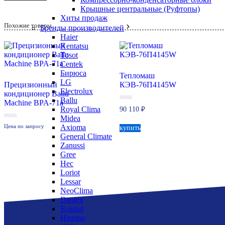
Крышные центральные (Руфтопы)
Хиты продаж
Похожие товары…
Бренды производителей
Haier
Kentatsu
Tosot
Centek
Бирюса
Тепломаш
LG
Прецизионный
КЭВ-76П4145W
Electrolux
кондиционер Ballu
Ballu
Machine BPA-71a
0
Royal Clima
90 110
₽
из
Midea
5
0
Axioma
Цена по запросу
купить
из
General Climate
5
Zanussi
Gree
Hec
Loriot
Lessar
NeoClima
Dantex
Roland
Hisense