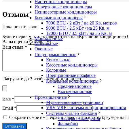
Настенные кондиционеры
Инверторные кондиционеры
Неинверторные кондиционеры
Отзывы
Бытовые кондиционеры
7000 BTU / 2 кВт / на 20 Кв. метров
Пока нет отзывов.
9000 BTU / 2.5 кВт / на 25 Кв. м
12000 BTU / 3.5 кВт / на 35 Кв. м
Будьте первым, кто оставил отзыв на «Крышной кондиционер
Моноблочные
Ваша оценка
Мобильные
Ваш отзыв
*
Оконные
Полупромышленные
Консольные
Кассетные кондиционеры
Колонные
Прецизионные шкафные
Загрузите до 3 изображений или видео
Канальные кондиционеры
Средненапорные
Высоконапорные
Промышленные
Имя
*
Мультизональные установки
VRV VRF системы кондиционирования
Email
*
Системы чиллер-фанкойл
Сохранить моё имя, email и адрес сайта в этом браузере д
Чиллеры охлаждения
Фанкойлы
Компрессорно-конденсаторные блоки