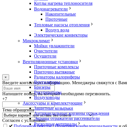
Котлы нагрева теплоносителя
Водонагреватели
Накопительные
Проточные
Тепловые насосы отопления
Воздух вода
Электрические конвекторы
Микроклимат
Мойки увлажнители
Очистители
Осушители
Вентиляционные установки
Приточные комплексы
Приточно вытяжные
Радиаторы калориферы
×
Вентиляторы
Оставьте
Введите контактную информацию. Менеджеры свяжутся с Вами.
Бризеры
это
Рекуператоры
поле
Напишите номер, на который необходимо перезвонить.
Воздуховоды
пустым
+7
Аксессуары и комплектующие
Защитные козырьки
Тема обращения
Антивандальные корзины ограждения
Экраны отражатели рассеиватели
Согласен с условиями:
Расходные материалы
Публичной оферты
/
Политики конфиденциальности
и об