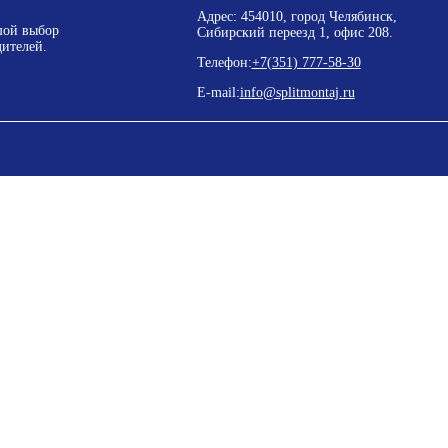
Адрес: 454010, город Челябинск,
шой выбор
Сибирский переезд 1, офис 208.
ителей.
Телефон:
+7(351) 777-58-30
E-mail:
info@splitmontaj.ru