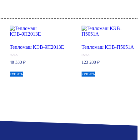
Тепломаш КЭВ-9П2013Е
Тепломаш КЭВ-П5051А
0
0
40 330
₽
123 200
₽
из
из
5
5
купить
купить