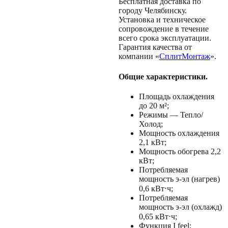
Бесплатная доставка по
городу Челябинску.
Установка и техническое
сопровождение в течение
всего срока эксплуатации.
Гарантия качества от
компании «
СплитМонтаж
».
Общие характеристики.
Площадь охлаждения
до 20 м²;
Режимы — Тепло/
Холод;
Мощность охлаждения
2,1 кВт;
Мощность обогрева 2,2
кВт;
Потребляемая
мощность э-эл (нагрев)
0,6 кВт⋅ч;
Потребляемая
мощность э-эл (охлажд)
0,65 кВт⋅ч;
Функция I feel;