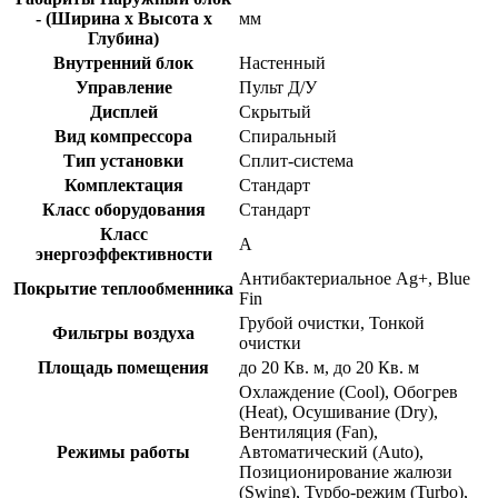
- (Ширина х Высота х
мм
Глубина)
Внутренний блок
Настенный
Управление
Пульт Д/У
Дисплей
Скрытый
Вид компрессора
Спиральный
Тип установки
Сплит-система
Комплектация
Стандарт
Класс оборудования
Стандарт
Класс
A
энергоэффективности
Антибактериальное Ag+, Blue
Покрытие теплообменника
Fin
Грубой очистки, Тонкой
Фильтры воздуха
очистки
Площадь помещения
до 20 Кв. м, до 20 Кв. м
Охлаждение (Cool), Обогрев
(Heat), Осушивание (Dry),
Вентиляция (Fan),
Режимы работы
Автоматический (Auto),
Позиционирование жалюзи
(Swing), Турбо-режим (Turbo),