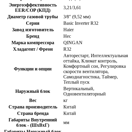
Энергоэффективность
3,21/3,61
EER/COP (КПД)
Диаметр газовой трубы
3⁄8″ (9,52 мм)
Серия
Basic Inverter R32
Завод изготовитель
Haier
Бренд
Hec
Марка компрессора
QINGAN
Хладагент / Фреон
R32
Авторестарт, Интеллектуальная
оттайка, Климат контроль,
Комфортный сон, Регулировка
Функции и опции
скорости вентилятора,
Самодиагностика, Таймер,
Теплый пуск
Вертикальный,
Наружный блок
Одновентиляторный
Вес
кг
Страна производитель
Китай
Страна бренда
Китай
Габариты Внутренний
мм
блок - (ШхВхГ)
Габариты Наружный блок