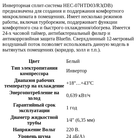
Инверторная сплит-система HEC-07HTD03/R3(DB)
предназначена для создания и поддержания комфортного
микроклимата в помещениях. Имеет несколько режимов
работы, включая турборежим, поддерживает функции
комфортного сна и быстрого охлаждения/обогрева. Имеется
24-х часовой таймер, антибактериальный фильтр и
антикоррозийная защита Bluefin. Сверхдлинный 12-метровый
воздушный поток позволяет использовать данную модель в
вытянутых помещениях (коридор, холл и т.п.).
Цвет
Белый
Тип электропитания
Инвертор
компрессора
Диапазон рабочих
+18°…+43°C
температур на охлаждение
Энергопотребление на
0,639 кВт/ч
холод
Гарантийный срок
1 год
эксплуатации
Диаметр жидкостной
1⁄4″ (6,35 мм)
трубы
Напряжение Вольт
220 В.
Уровень шума
24 дБ(А)