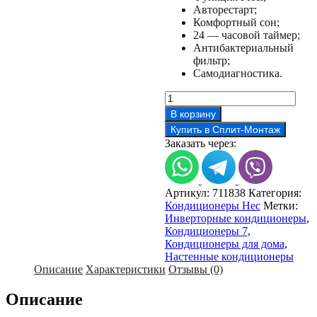
Авторестарт;
Комфортный сон;
24 — часовой таймер;
Антибактериальный
фильтр;
Самодиагностика.
Количество
товара
В корзину
Кондиционер
Купить в Сплит-Монтаж
HEC
Заказать через:
inverter
07HTD03/R3(DB)
Артикул:
711838
Категория:
Кондиционеры Hec
Метки:
Инверторные кондиционеры
,
Кондиционеры 7
,
Кондиционеры для дома
,
Настенные кондиционеры
Описание
Характеристики
Отзывы (0)
Описание