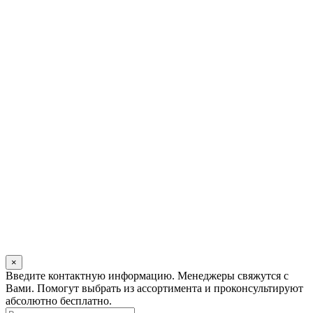
×
Оставьте
Введите контактную информацию. Менеджеры свяжутся с
это
Вами. Помогут выбрать из ассортимента и проконсультируют
поле
абсолютно бесплатно.
пустым