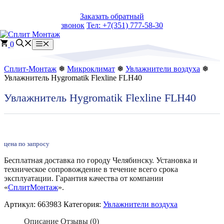
Перейти
Заказать обратный
к
звонок
Тел: +7(351) 777-58-30
содержимому
0
Меню
Сплит-Монтаж
❅
Микроклимат
❅
Увлажнители воздуха
❅
Увлажнитель Hygromatik Flexline FLH40
Увлажнитель Hygromatik Flexline FLH40
цена по запросу
Бесплатная доставка по городу Челябинску. Установка и
техническое сопровождение в течение всего срока
эксплуатации. Гарантия качества от компании
«
СплитМонтаж
».
Артикул:
663983
Категория:
Увлажнители воздуха
Описание
Отзывы (0)