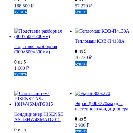
168 500
₽
57 270
₽
купить
купить
Тепломаш КЭВ-П4138А
Подставка разборная
0
из 5
(900×500×300мм)
70 730
₽
0
из 5
купить
1 600
₽
купить
Экран (900×270мм) для
настенного кондиционера
Кондиционер HISENSE
0
из 5
AS-18HW4SMATG015
2 900
₽
0
из 5
купить