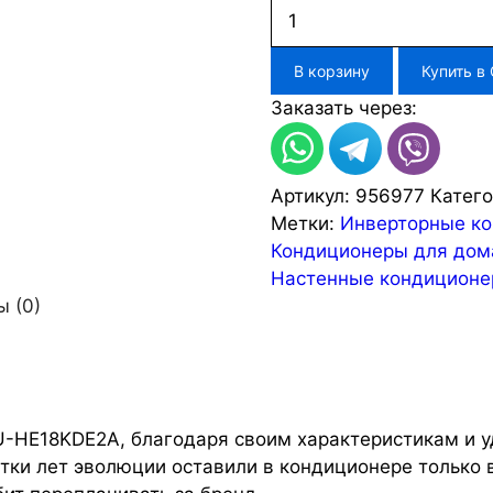
Количество
товара
Кондиционер
В корзину
Купить в
LESSAR
Заказать через:
LS-
HE18KDE2A/LU-
HE18KDE2A
Артикул:
956977
Катег
Метки:
Инверторные к
Кондиционеры для дом
Настенные кондицион
 (0)
HE18KDE2A, благодаря своим характеристикам и уд
тки лет эволюции оставили в кондиционере только 