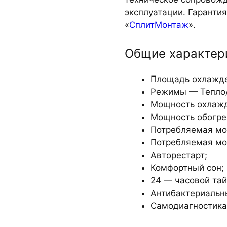
эксплуатации. Гарантия
«
СплитМонтаж
».
Общие характер
Площадь охлажде
Режимы — Тепло
Мощность охлажд
Мощность обогрев
Потребляемая мощ
Потребляемая мощ
Авторестарт;
Комфортный сон;
24 — часовой та
Антибактериальн
Самодиагностика