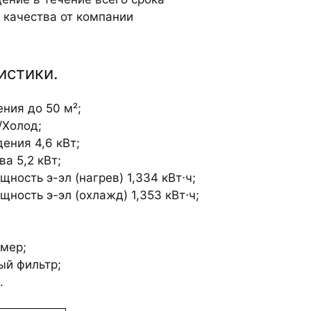
 качества от компании
истики.
ния до 50 м²;
/Холод;
ения 4,6 кВт;
а 5,2 кВт;
ность э-эл (нагрев) 1,334 кВт⋅ч;
ность э-эл (охлажд) 1,353 кВт⋅ч;
ймер;
ый фильтр;
.