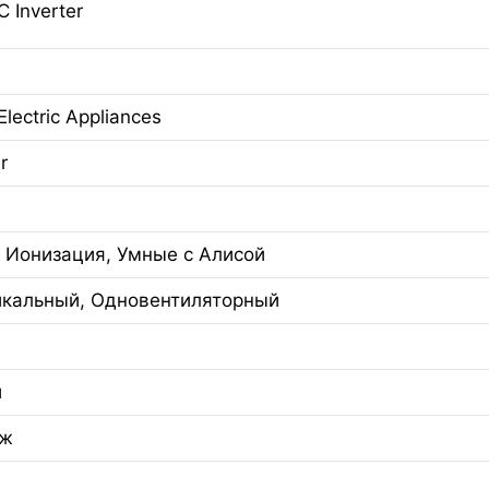
C Inverter
Electric Appliances
r
, Ионизация, Умные с Алисой
икальный, Одновентиляторный
й
аж