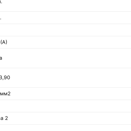
.
.
(А)
а
3,90
 мм2
a 2