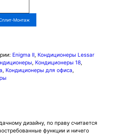
 Сплит-Монтаж
ории:
Enigma II
,
Кондиционеры Lessar
ондиционеры
,
Кондиционеры 18
,
а
,
Кондиционеры для офиса
,
еры
ачному дизайну, по праву считается
востребованные функции и ничего