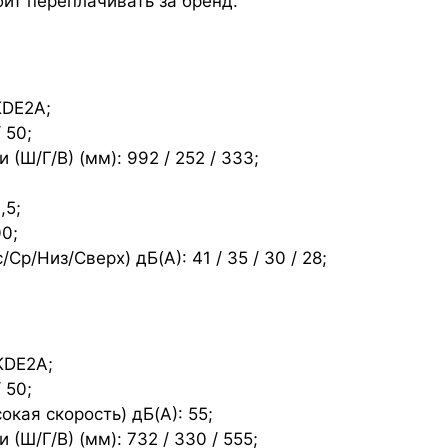
бит переплачивать за бренд.
KDE2A;
 50;
(Ш/Г/В) (мм): 992 / 252 / 333;
,5;
00;
р/Низ/Сверх) дБ(А): 41 / 35 / 30 / 28;
KDE2A;
 50;
кая скорость) дБ(А): 55;
(Ш/Г/В) (мм): 732 / 330 / 555;