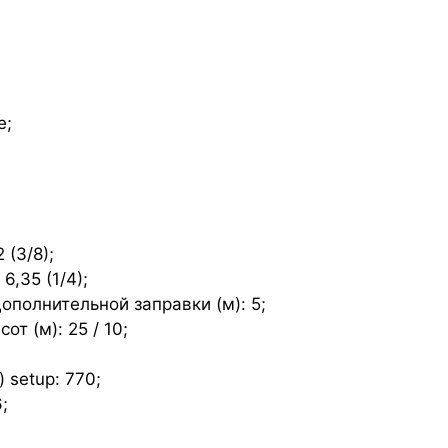
e;
 (3/8);
,35 (1/4);
ополнительной заправки (м): 5;
т (м): 25 / 10;
 setup: 770;
;