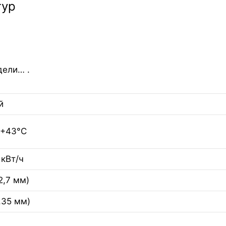
тур
дели… .
й
..+43°C
 кВт/ч
12,7 мм)
6,35 мм)