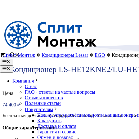
Перейти
к
содержимому
Сплит-Монтаж
❅
Кондиционеры Lessar
❅
EGO
❅ Кондиционе
0
Меню
Кондиционер LS-HE12KNE2/LU-H
Меню
Компания
О нас
FAQ · ответы на частые вопросы
Цена:
Отзывы клиентов
Полезные статьи
74 400
₽
Покупателям
Калькулятор расчёта мощности кондиционера 
Бесплатная доставка по городу Челябинску. Установка и технич
Как купить
Доставка и оплата
Общие характеристики.
Гарантия и сервис
Обмен и возврат