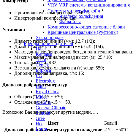
Компрессор
VRV VRF системы кондиционирования
Системы чиллер-фанкойл
Производитель компрессора: GMCC;
Чиллеры охлаждения
Инверторный компрессор: Да;
Фанкойлы
Компрессорно-конденсаторные блоки
Установка
Крышные центральные (Руфтопы)
Хиты продаж
Диаметр газовой линии (мм): 12,7 (1/2);
Бренды производителей
Диаметр жидкостной линии (мм): 6,35 (1/4);
Haier
Макс. длина трубопроводов без дополнительной заправки 
Kentatsu
Максимальная длина/перепад высот (м): 25 / 10;
Tosot
Тип хладагента: R32;
Centek
Вес заправляемого хладагента (г) setup: 550;
Бирюса
Дополнительная заправка, г/м: 15;
LG
Electrolux
Диапазон рабочих температур
Ballu
Royal Clima
Обогрев (°С): -15 ~ +30;
Midea
Охлаждение (С°): -15 ~ +50.
Axioma
General Climate
Возможно Вас заинтересует другие модели… .
Zanussi
Gree
Цвет
Белый
Hec
Loriot
Диапазон рабочих температур на охлаждение
-15°...+50°C