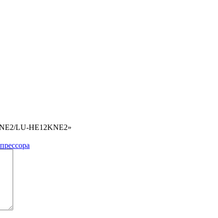
12KNE2/LU-HE12KNE2»
мпрессора