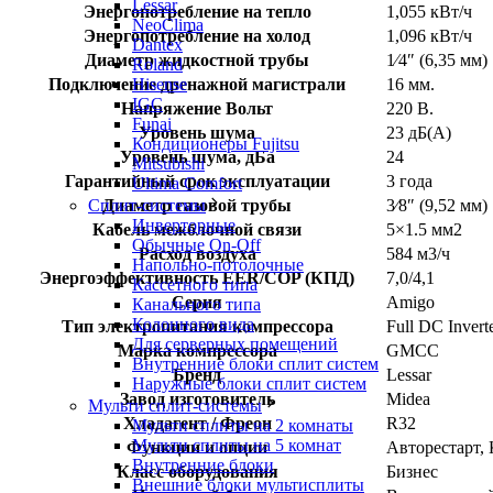
Lessar
Энергопотребление на тепло
1,055 кВт/ч
NeoClima
Энергопотребление на холод
1,096 кВт/ч
Dantex
Диаметр жидкостной трубы
1⁄4″ (6,35 мм)
Roland
Подключение дренажной магистрали
16 мм.
Hisense
IGC
Напряжение Вольт
220 В.
Funai
Уровень шума
23 дБ(А)
Кондиционеры Fujitsu
Уровень шума, дБа
24
Mitsubishi
Гарантийный срок эксплуатации
3 года
Ultima Comfort
Диаметр газовой трубы
3⁄8″ (9,52 мм)
Сплит-системы
Инверторные
Кабель межблочной связи
5×1.5 мм2
Обычные On-Off
Расход воздуха
584 м3/ч
Напольно-потолочные
Энергоэффективность EER/COP (КПД)
7,0/4,1
Кассетного типа
Серия
Amigo
Канального типа
Колонного вида
Тип электропитания компрессора
Full DC Invert
Для серверных помещений
Марка компрессора
GMCC
Внутренние блоки сплит систем
Бренд
Lessar
Наружные блоки сплит систем
Завод изготовитель
Midea
Мульти сплит-системы
Хладагент / Фреон
R32
Мульти сплиты на 2 комнаты
Мульти сплиты на 5 комнат
Функции и опции
Авторестарт,
Внутренние блоки
Класс оборудования
Бизнес
Внешние блоки мультисплиты