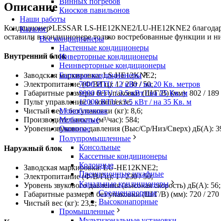
Винных погребов
Описание
Киосков павильонов
Наши работы
Кондиционер LESSAR LS-HE12KNE2/LU-HE12KNE2 благодаря сво
Каталог
оставили в кондиционере только востребованные функции и ни
Все кондиционеры
Настенные кондиционеры
Внутренний блок
Инверторные кондиционеры
Неинверторные кондиционеры
Бытовые кондиционеры
Заводская маркировка: LS-HE12KNE2;
7000 BTU / 2 кВт / на 20 Кв. метров
Электропитание (Ф/В/Гц): 1 / 230 / 50;
9000 BTU / 2.5 кВт / на 25 Кв. м
Габаритные размеры без упаковки (Ш/Г/В) (мм): 802 / 189 
12000 BTU / 3.5 кВт / на 35 Кв. м
Пульт управления: в комплекте;
Моноблочные
Чистый вес / без упаковки (кг): 8,6;
Мобильные
Производительность (м³/час): 584;
Оконные
Уровень звукового давления (Выс/Ср/Низ/Сверх) дБ(А): 39 /
Полупромышленные
Консольные
Наружный блок
Кассетные кондиционеры
Колонные
Заводская маркировка: LU-HE12KNE2;
Прецизионные шкафные
Электропитание (Ф/В/Гц): 1 / 230 / 50;
Канальные кондиционеры
Уровень звукового давления (высокая скорость) дБ(А): 56;
Средненапорные
Габаритные размеры без упаковки (Ш/Г/В) (мм): 720 / 270 
Высоконапорные
Чистый вес (кг): 23,2;
Промышленные
Мультизональные установки