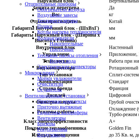
Наружный блок
Вертикальны
Отопительные приборы
Защита от перегрева
Да
Обогреватели воздуха
Вес
кг
Воздушные завесы
Тепловентиляторы
Страна производитель
Китай
Пушки
Габариты Внутренний блок - (ШхВхГ)
мм
Котлы нагрева теплоносителя
Габариты Наружный блок - (Ширина х
мм
Водонагреватели
Высота х Глубина)
Накопительные
Внутренний блок
Настенный
Проточные
Управление
Приложение, 
Тепловые насосы отопления
Технологии
Работа при н
Воздух вода
Электрические конвекторы
Вид компрессора
Ротационный
Микроклимат
Тип установки
Сплит-систем
Мойки увлажнители
Комплектация
Стандарт
Очистители
Страна бренда
Франция
Осушители
Дисплей
Цифровой
Вентиляционные установки
Приточные комплексы
Фильтры воздуха
Грубой очист
Приточно вытяжные
Охлаждение (C
Режимы работы
Радиаторы калориферы
Турбо-режим (
Вентиляторы
Класс энергоэффективности
A+
Бризеры
Покрытие теплообменника
Golden Fin
Рекуператоры
Площадь помещения
до 35 Кв. м, д
Воздуховоды