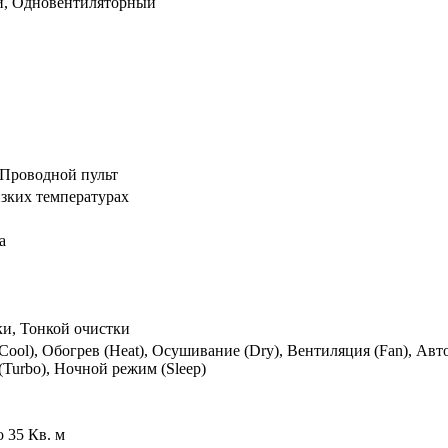
й, Одновентиляторный
Проводной пульт
изких температурах
а
ки, Тонкой очистки
ool), Обогрев (Heat), Осушивание (Dry), Вентиляция (Fan), Ав
Turbo), Ночной режим (Sleep)
о 35 Кв. м