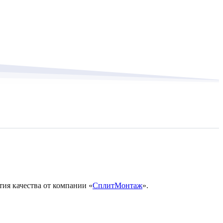
тия качества от компании «
СплитМонтаж
».