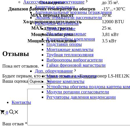
Аксессуары и комплектующие
Охлаждение
до 35 м².
Защитные козырьки
Диапазон рабочих температур на обогрев
-15°...+30°C
Антивандальные корзины ограждения
MAX перепад высот
10 м.
Экраны отражатели рассеиватели
Холодопроизводительность
12000 BTU
Расходные материалы
MAX длина трассы
25 м.
Трубы медные
Шланги дренажные
Мощность обогрева
3,81 кВт
Кронштейны крепления
Мощность охлаждения
3.5 кВт
Подставки опоры
Монтажные комплекты
Отзывы
Трубная теплоизоляция
Виброопоры виброгасители
Гайки фреоновой магистрали
Пока нет отзывов.
Доп. оборудование
Будьте первым, кто оставил отзыв на «Кондиционер LS-HE
Мини помпы конденсата
Ваша оценка
Зимние комплекты
Устройства обогрева поддона картера ко
Модули ротации согласователи
Регуляторы давления конденсации
Контакты
0
Ваш отзыв
*