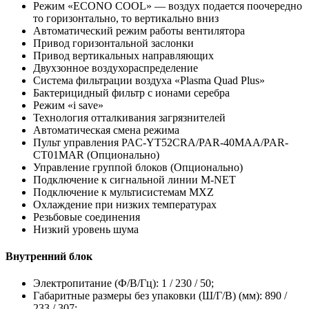
Режим «ECONO COOL» — воздух подается поочередно
то горизонтально, то вертикально вниз
Автоматический режим работы вентилятора
Привод горизонтальной заслонки
Привод вертикальных направляющих
Двухзонное воздухораспределение
Система фильтрации воздуха «Plasma Quad Plus»
Бактерицидный фильтр с ионами серебра
Режим «i save»
Технология отталкивания загрязнителей
Автоматическая смена режима
Пульт управления PAC-YT52CRA/PAR-40MAA/PAR-
CT01MAR (Опционально)
Управление группой блоков (Опционально)
Подключение к сигнальной линии M-NET
Подключение к мультисистемам MXZ
Охлаждение при низких температурах
Резьбовые соединения
Низкий уровень шума
Внутренний блок
Электропитание (Ф/В/Гц): 1 / 230 / 50;
Габаритные размеры без упаковки (Ш/Г/В) (мм): 890 /
233 / 307;