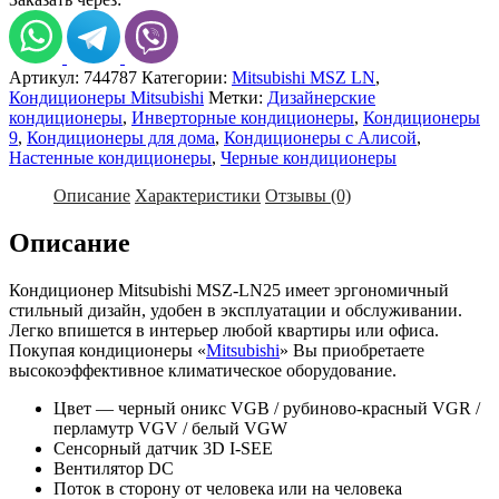
Mitsubishi
MSZ-
LN25
Артикул:
744787
Категории:
Mitsubishi MSZ LN
,
Кондиционеры Mitsubishi
Метки:
Дизайнерские
кондиционеры
,
Инверторные кондиционеры
,
Кондиционеры
9
,
Кондиционеры для дома
,
Кондиционеры с Алисой
,
Настенные кондиционеры
,
Черные кондиционеры
Описание
Характеристики
Отзывы (0)
Описание
Кондиционер Mitsubishi MSZ-LN25 имеет эргономичный
стильный дизайн, удобен в эксплуатации и обслуживании.
Легко впишется в интерьер любой квартиры или офиса.
Покупая кондиционеры «
Mitsubishi
» Вы приобретаете
высокоэффективное климатическое оборудование.
Цвет — черный оникс VGB / рубиново-красный VGR /
перламутр VGV / белый VGW
Сенсорный датчик 3D I-SEE
Вентилятор DC
Поток в сторону от человека или на человека