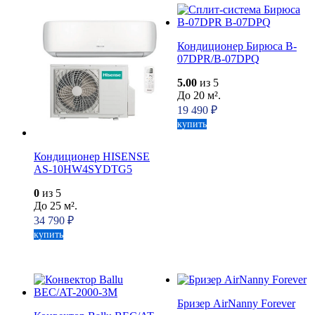
Кондиционер Бирюса B-
07DPR/B-07DPQ
5.00
из 5
До 20 м².
19 490
₽
купить
Кондиционер HISENSE
AS-10HW4SYDTG5
0
из 5
До 25 м².
34 790
₽
купить
Бризер AirNanny Forever