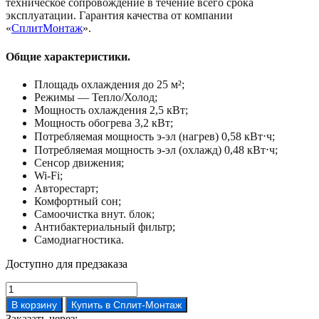
техническое сопровождение в течение всего срока
эксплуатации. Гарантия качества от компании
«
СплитМонтаж
».
Общие характеристики.
Площадь охлаждения до 25 м²;
Режимы — Тепло/Холод;
Мощность охлаждения 2,5 кВт;
Мощность обогрева 3,2 кВт;
Потребляемая мощность э-эл (нагрев) 0,58 кВт⋅ч;
Потребляемая мощность э-эл (охлажд) 0,48 кВт⋅ч;
Сенсор движения;
Wi-Fi;
Авторестарт;
Комфортный сон;
Самоочистка внут. блок;
Антибактериальный фильтр;
Самодиагностика.
Доступно для предзаказа
Количество
товара
В корзину
Купить в Сплит-Монтаж
Кондиционер
Заказать через: