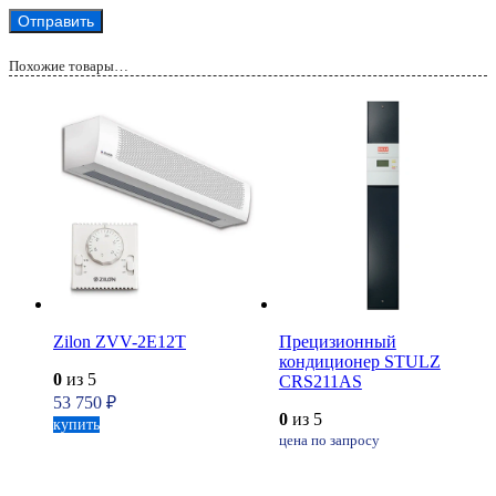
Похожие товары…
Zilon ZVV-2E12T
Прецизионный
кондиционер STULZ
0
из 5
CRS211AS
53 750
₽
0
из 5
купить
цена по запросу