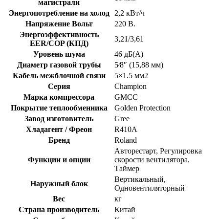
магистрали
Энергопотребление на холод
2,2 кВт/ч
Напряжение Вольт
220 В.
Энергоэффективность
3,21/3,61
EER/COP (КПД)
Уровень шума
46 дБ(А)
Диаметр газовой трубы
5⁄8″ (15,88 мм)
Кабель межблочной связи
5×1.5 мм2
Серия
Champion
Марка компрессора
GMCC
Покрытие теплообменника
Golden Protection
Завод изготовитель
Gree
Хладагент / Фреон
R410A
Бренд
Roland
Авторестарт, Регулировка
Функции и опции
скорости вентилятора,
Таймер
Вертикальный,
Наружный блок
Одновентиляторный
Вес
кг
Страна производитель
Китай