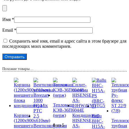
Имя
*
Email
*
Сохранить моё имя, email и адрес сайта в этом браузере для
последующих моих комментариев.
Похожие товары…
Тепломаш
КЭВ-36П6044Е
Корзина
(нерж)
Кондиционер
Ballu
(1200x900x610мм)
HISENSE
Теплоиз
BHC-
0
из 5
внешнего
Вентиляционная
AS-
трубная
H15A-