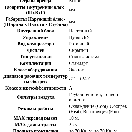
Страна бренда
Китай
Габариты Внутренний блок -
мм
(ШхВхГ)
Габариты Наружный блок -
мм
(Ширина х Высота х Глубина)
Внутренний блок
Настенный
Управление
Пульт Д/У
Вид компрессора
Роторный
Дисплей
Скрытый
Тип установки
Сплит-система
Комплектация
Стандарт
Класс оборудования
Эконом
Диапазон рабочих температур
-7°…+24°C
на обогрев
Класс энергоэффективности
A
Грубой очистки, Тонкой
Фильтры воздуха
очистки
Охлаждение (Cool), Обогрев
Режимы работы
(Heat), Вентиляция (Fan)
MAX перепад высот
10 м.
MAX длина трассы
25 м.
Площадь помещения
до 70 Кв. м, до 70 Кв. м