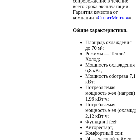
сопровождение в течение
всего срока эксплуатации.
Гарантия качества от
компании «
СплитМонтаж
».
Общие характеристики.
Площадь охлаждения
до 70 м²;
Режимы — Тепло/
Холод;
Мощность охлаждения
6,8 кВт;
Мощность обогрева 7,1
кВт;
Потребляемая
мощность э-эл (нагрев)
1,96 кВт⋅ч;
Потребляемая
мощность э-эл (охлажд)
2,12 кВт⋅ч;
Функция I feel;
Авторестарт;
Комфортный сон;
24 — часовой таймер;