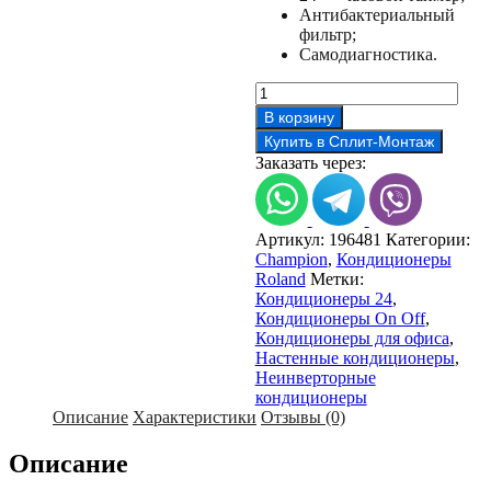
Антибактериальный
фильтр;
Самодиагностика.
Количество
товара
В корзину
Кондиционер
Купить в Сплит-Монтаж
Roland
Заказать через:
CHU–
24HSS010/N2
Артикул:
196481
Категории:
Champion
,
Кондиционеры
Roland
Метки:
Кондиционеры 24
,
Кондиционеры On Off
,
Кондиционеры для офиса
,
Настенные кондиционеры
,
Неинверторные
кондиционеры
Описание
Характеристики
Отзывы (0)
Описание