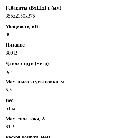
Габариты (ВхШхГ), (мм)
355х2150х375
Мощность, кВт
36
Питание
380 В
Длина струи (метр)
5,5
Max. высота установки, м
5,5
Вес
51 кг
Max. сила тока, А
61.2
Расход воздуха, м³/ч