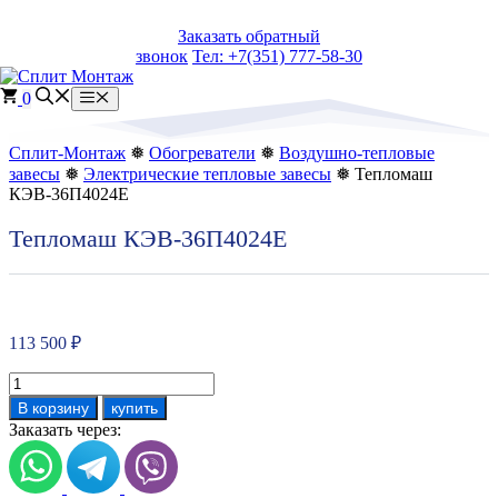
Перейти
Заказать обратный
к
звонок
Тел: +7(351) 777-58-30
содержимому
0
Меню
Сплит-Монтаж
❅
Обогреватели
❅
Воздушно-тепловые
завесы
❅
Электрические тепловые завесы
❅ Тепломаш
КЭВ-36П4024Е
Тепломаш КЭВ-36П4024Е
113 500
₽
Количество
товара
В корзину
купить
Тепломаш
Заказать через:
КЭВ-36П4024Е