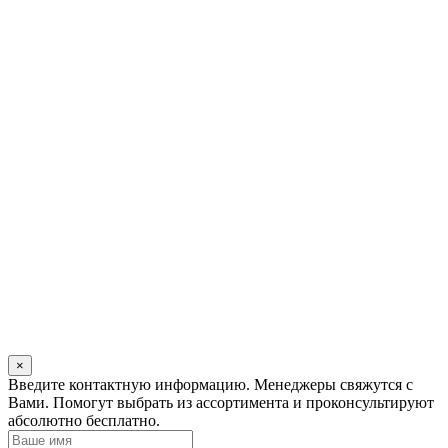
×
Оставьте
Введите контактную информацию. Менеджеры свяжутся с
это
Вами. Помогут выбрать из ассортимента и проконсультируют
поле
абсолютно бесплатно.
пустым