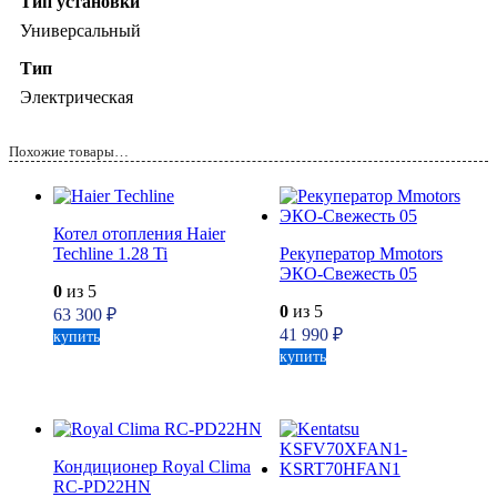
Тип установки
Универсальный
Тип
Электрическая
Похожие товары…
Котел отопления Haier
Techline 1.28 Ti
Рекуператор Mmotors
ЭКО-Свежесть 05
0
из 5
0
из 5
63 300
₽
41 990
₽
купить
купить
Кондиционер Royal Clima
RC-PD22HN