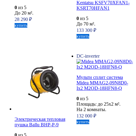
Kentatsu KSFV70XFAN1-
0
из 5
KSRT70HFAN1
До 20 м².
0
из 5
28 290
₽
До 70 м².
купить
133 300
₽
купить
DC-inverter
Мульти сплит система
Midea MMAG2-09N8D0-
Ix2 M2OD-18HFN8-Q
0
из 5
Площадь: до 25x2 м².
На 2 комнаты.
132 000
₽
Электрическая тепловая
купить
пушка Ballu BHP-P-9
0
из 5