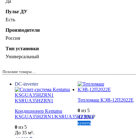
Да
Пульт ДУ
Есть
Производители
Россия
Тип установки
Универсальный
Похожие товары…
DC-inverter
Тепломаш КЭВ-12П2022Е
0
из 5
Кондиционер Kentatsu
KSGUA35HZRN1/KSRUA35HZRN1
43 390
₽
купить
0
из 5
До 35 м².