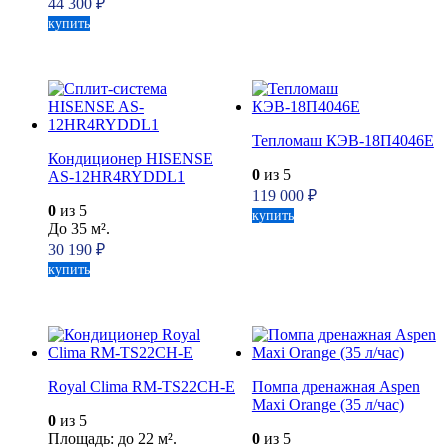
44 300
₽
купить
Тепломаш КЭВ-18П4046Е
Кондиционер HISENSE
0
из 5
AS-12HR4RYDDL1
119 000
₽
0
из 5
купить
До 35 м².
30 190
₽
купить
Royal Clima RM-TS22CH-E
Помпа дренажная Aspen
Maxi Orange (35 л/час)
0
из 5
Площадь: до 22 м².
0
из 5