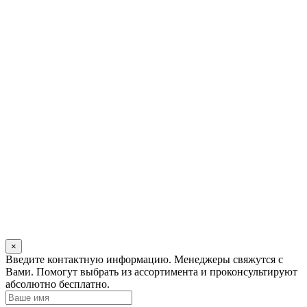
×
Оставьте
Введите контактную информацию. Менеджеры свяжутся с
это
Вами. Помогут выбрать из ассортимента и проконсультируют
поле
абсолютно бесплатно.
пустым