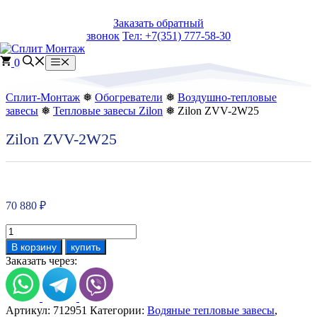
Перейти
Заказать обратный
к
звонок
Тел: +7(351) 777-58-30
содержимому
0
Меню
Сплит-Монтаж
❅
Обогреватели
❅
Воздушно-тепловые
завесы
❅
Тепловые завесы Zilon
❅ Zilon ZVV-2W25
Zilon ZVV-2W25
70 880
₽
Количество
товара
В корзину
купить
Zilon
Заказать через:
ZVV-
2W25
Артикул:
712951
Категории:
Водяные тепловые завесы
,