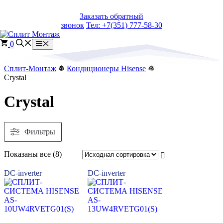
Перейти
Заказать обратный
к
звонок
Тел: +7(351) 777-58-30
содержимому
0
Меню
Сплит-Монтаж
❅
Кондиционеры Hisense
❅
Crystal
Crystal
Фильтры
Сортировка:
Показаны все (8)
самые
недавние
DC-inverter
DC-inverter