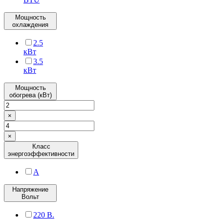
Мощность
охлаждения
2.5
кВт
3.5
кВт
Мощность
обогрева (кВт)
×
×
Класс
энергоэффективности
A
Напряжение
Вольт
220 В.