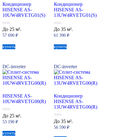
Кондиционер
Кондиционер
HISENSE AS-
HISENSE AS-
10UW4RVETG01(S)
13UW4RVETG01(S)
0
0
До 25 м².
До 35 м².
из
из
57 690
₽
61 390
₽
5
5
купить
купить
DC-inverter
DC-inverter
HISENSE AS-
Кондиционер
10UW4RVETG00(R)
HISENSE AS-
13UW4RVETG00(R)
0
До 25 м².
из
0
До 35 м².
53 190
₽
5
из
56 590
₽
5
купить