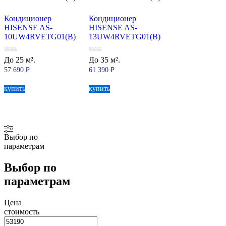
Кондиционер
Кондиционер
HISENSE AS-
HISENSE AS-
10UW4RVETG01(B)
13UW4RVETG01(B)
0
0
До 25 м².
До 35 м².
из
из
57 690
₽
61 390
₽
5
5
купить
купить
Выбор по
параметрам
Выбор по
параметрам
Цена
стоимость