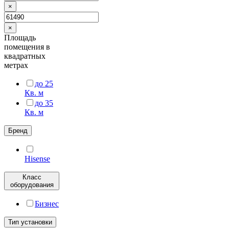
×
×
Площадь
помещения в
квадратных
метрах
до 25
Кв. м
до 35
Кв. м
Бренд
Hisense
Класс
оборудования
Бизнес
Тип установки