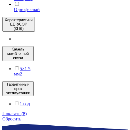
Однофазный
Характеристики
EER/COP
(КПД)
…
Кабель
межблочной
связи
5×1.5
мм2
Гарантийный
срок
эксплуатации
1 год
Показать
(
8
)
Сбросить