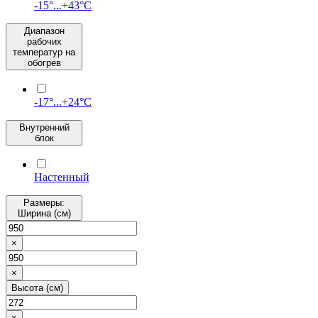
-15°...+43°C
Диапазон
рабочих
температур на
обогрев
-17°...+24°C
Внутренний
блок
Настенный
Размеры:
Ширина (см)
×
×
Высота (см)
×