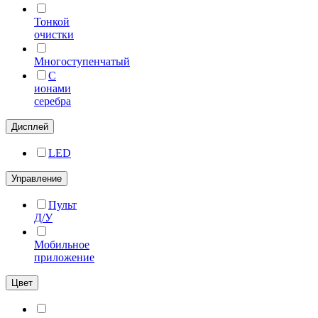
Тонкой
очистки
Многоступенчатый
C
ионами
серебра
Дисплей
LED
Управление
Пульт
Д/У
Мобильное
приложение
Цвет