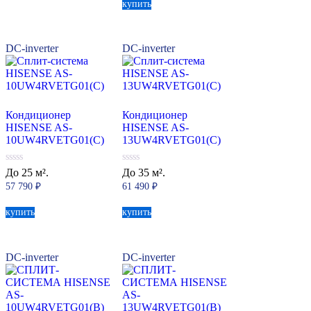
купить
DC-inverter
DC-inverter
Кондиционер
Кондиционер
HISENSE AS-
HISENSE AS-
10UW4RVETG01(C)
13UW4RVETG01(C)
0
0
До 25 м².
До 35 м².
из
из
57 790
₽
61 490
₽
5
5
купить
купить
DC-inverter
DC-inverter