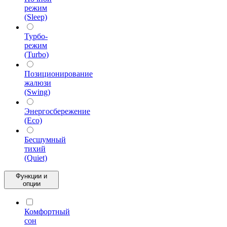
режим
(Sleep)
Турбо-
режим
(Turbo)
Позиционирование
жалюзи
(Swing)
Энергосбережение
(Eco)
Бесшумный
тихий
(Quiet)
Функции и
опции
Комфортный
сон