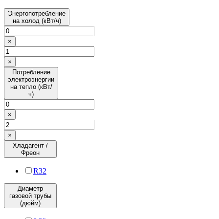
Энергопотребление
на холод (кВт/ч)
×
×
Потребление
электроэнергии
на тепло (кВт/
ч)
×
×
Хладагент /
Фреон
R32
Диаметр
газовой трубы
(дюйм)