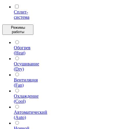
Сплит-
система
Режимы
работы
Обогрев
(Heat)
Осушивание
(Dry)
Вентиляция
(Fan)
Охлаждение
(Cool)
Автоматический
(Auto)
Ночной