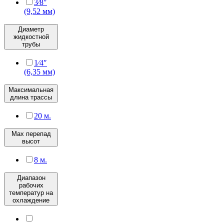
3⁄8″
(9,52 мм)
Диаметр
жидкостной
трубы
1⁄4″
(6,35 мм)
Максимальная
длина трассы
20 м.
Max перепад
высот
8 м.
Диапазон
рабочих
температур на
охлаждение