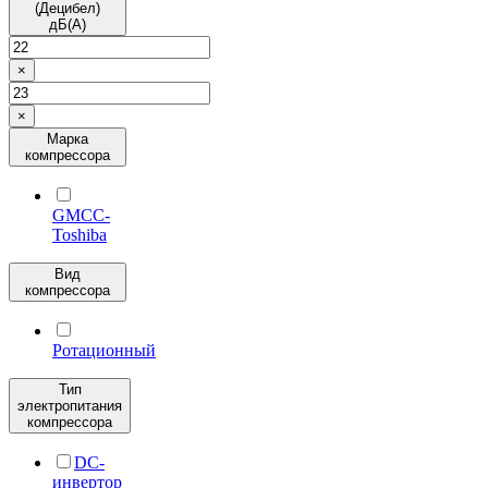
(Децибел)
дБ(А)
×
×
Марка
компрессора
GMCC-
Toshiba
Вид
компрессора
Ротационный
Тип
электропитания
компрессора
DC-
инвертор