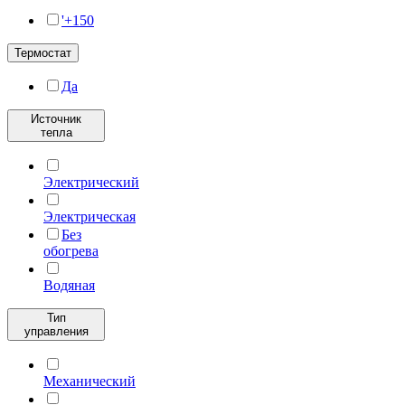
'+150
Термостат
Да
Источник
тепла
Электрический
Электрическая
Без
обогрева
Водяная
Тип
управления
Механический