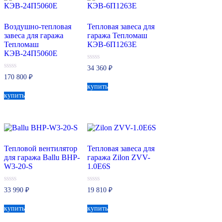
Воздушно-тепловая
Тепловая завеса для
завеса для гаража
гаража Тепломаш
Тепломаш
КЭВ-6П1263Е
КЭВ-24П5060Е
0
34 360
₽
из
0
170 800
₽
5
из
купить
5
купить
Тепловой вентилятор
Тепловая завеса для
для гаража Ballu BHP-
гаража Zilon ZVV-
W3-20-S
1.0E6S
0
0
33 990
₽
19 810
₽
из
из
5
5
купить
купить