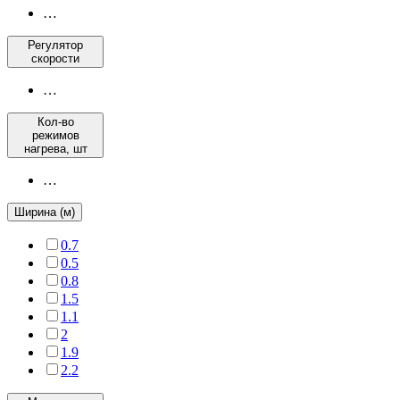
…
Регулятор
скорости
…
Кол-во
режимов
нагрева, шт
…
Ширина (м)
0.7
0.5
0.8
1.5
1.1
2
1.9
2.2