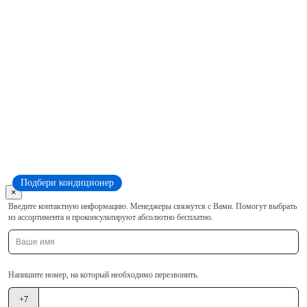
Подбери кондиционер
×
Оставьте
Введите контактную информацию. Менеджеры свяжутся с Вами. Помогут выбрать
это
из ассортимента и проконсультируют абсолютно бесплатно.
поле
пустым
Напишите номер, на который необходимо перезвонить.
+7