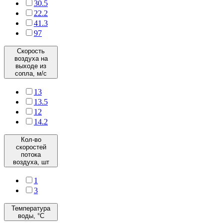
30.5
22.2
41.3
97
Скорость
воздуха на
выходе из
сопла, м/с
13
13.5
12
14.2
Кол-во
скоростей
потока
воздуха, шт
1
3
Температура
воды, °C