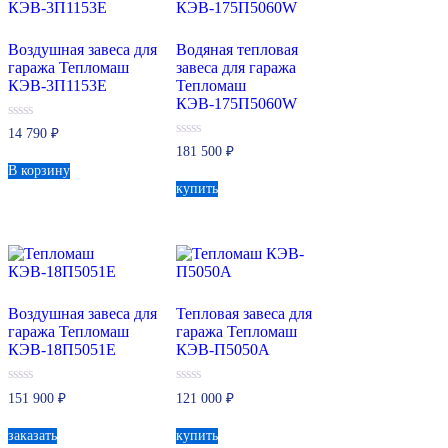
Воздушная завеса для
Водяная тепловая
гаража Тепломаш
завеса для гаража
КЭВ-3П1153Е
Тепломаш
КЭВ-175П5060W
0
14 790
₽
из
0
181 500
₽
5
из
В корзину
5
купить
Воздушная завеса для
Тепловая завеса для
гаража Тепломаш
гаража Тепломаш
КЭВ-18П5051Е
КЭВ-П5050A
0
0
151 900
₽
121 000
₽
из
из
5
5
заказать
купить