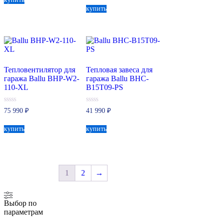
5
купить
Тепловентилятор для
Тепловая завеса для
гаража Ballu BHP-W2-
гаража Ballu BHC-
110-XL
B15T09-PS
0
0
75 990
₽
41 990
₽
из
из
5
5
купить
купить
1
2
→
Выбор по
параметрам