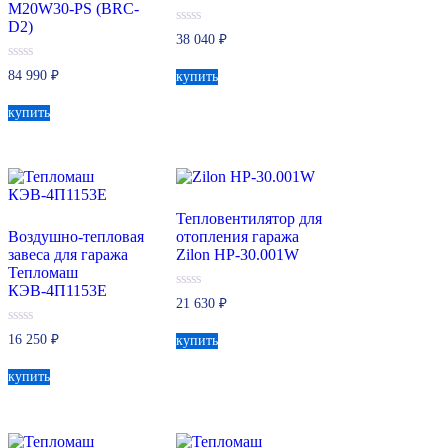
M20W30-PS (BRC-
D2)
0
38 040
₽
из
5
0
84 990
₽
купить
из
5
купить
Тепловентилятор для
Воздушно-тепловая
отопления гаража
завеса для гаража
Zilon HР-30.001W
Тепломаш
КЭВ-4П1153Е
0
21 630
₽
из
5
0
16 250
₽
купить
из
5
купить