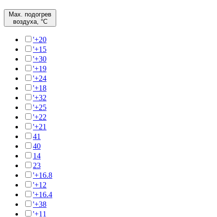
Max. подогрев
воздуха, °C
'+20
'+15
'+30
'+19
'+24
'+18
'+32
'+25
'+22
'+21
41
40
14
23
'+16.8
'+12
'+16.4
'+38
'+11