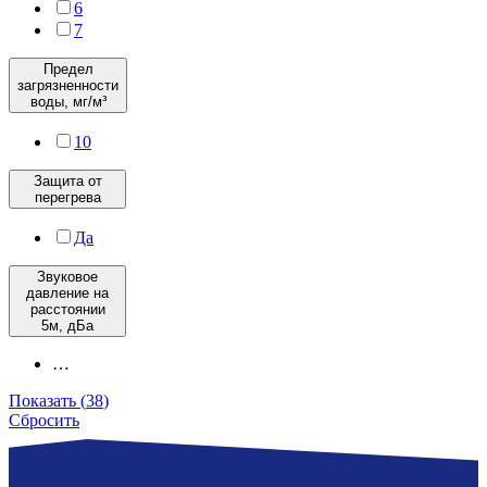
6
7
Предел
загрязненности
воды, мг/м³
10
Защита от
перегрева
Да
Звуковое
давление на
расстоянии
5м, дБа
…
Показать
(
38
)
Сбросить