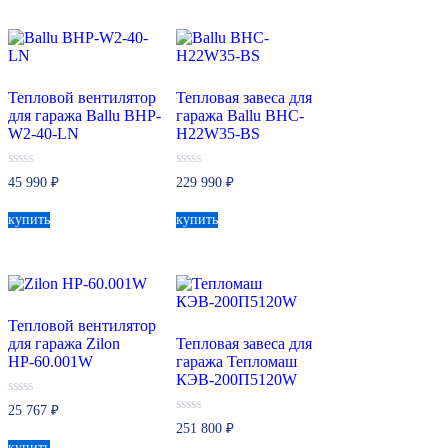
Тепловой вентилятор
Тепловая завеса для
для гаража Ballu BHP-
гаража Ballu BHC-
W2-40-LN
H22W35-BS
0
0
45 990
₽
229 990
₽
из
из
5
5
купить
купить
Тепловой вентилятор
для гаража Zilon
Тепловая завеса для
HР-60.001W
гаража Тепломаш
КЭВ-200П5120W
0
25 767
₽
из
0
251 800
₽
5
из
купить