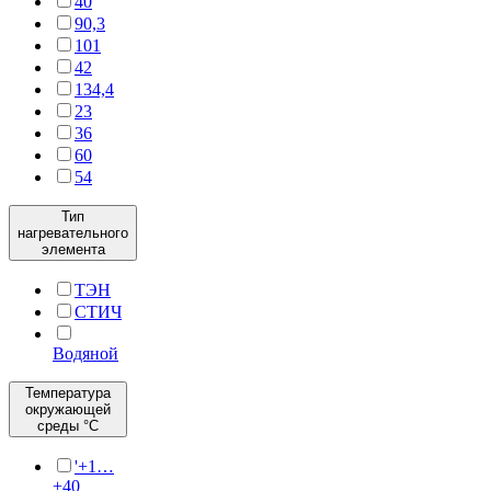
40
90,3
101
42
134,4
23
36
60
54
Тип
нагревательного
элемента
ТЭН
СТИЧ
Водяной
Температура
окружающей
среды °C
'+1…
+40