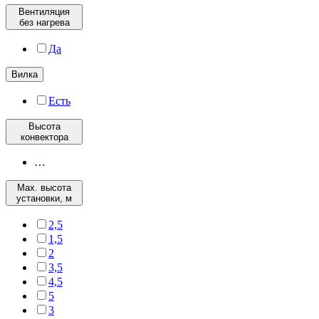
Вентиляция
без нагрева
Да
Вилка
Есть
Высота
конвектора
…
Max. высота
установки, м
2,5
1,5
2
3,5
4,5
5
3