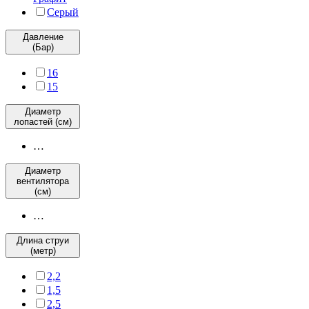
Серый
Давление
(Бар)
16
15
Диаметр
лопастей (см)
…
Диаметр
вентилятора
(см)
…
Длина струи
(метр)
2,2
1,5
2,5