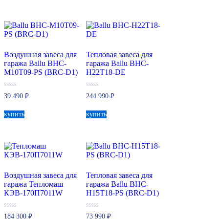
Воздушная завеса для
Тепловая завеса для
гаража Ballu BHC-
гаража Ballu BHC-
M10T09-PS (BRC-D1)
H22T18-DE
0
0
39 490
₽
244 990
₽
из
из
5
5
купить
купить
Воздушная завеса для
Тепловая завеса для
гаража Тепломаш
гаража Ballu BHC-
КЭВ-170П7011W
H15T18-PS (BRC-D1)
0
0
184 300
₽
73 990
₽