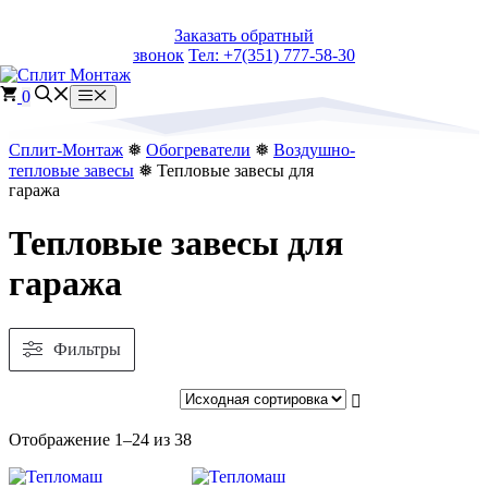
Перейти
Заказать обратный
к
звонок
Тел: +7(351) 777-58-30
содержимому
0
Меню
Сплит-Монтаж
❅
Обогреватели
❅
Воздушно-
тепловые завесы
❅ Тепловые завесы для
гаража
Тепловые завесы для
гаража
Фильтры
Сортировка:
Отображение 1–24 из 38
самые
недавние