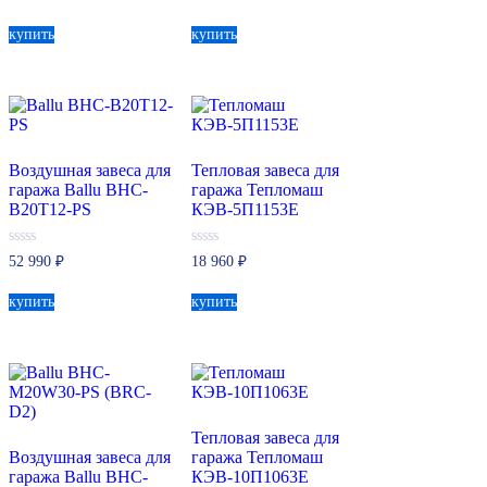
из
из
5
5
купить
купить
Воздушная завеса для
Тепловая завеса для
гаража Ballu BHC-
гаража Тепломаш
B20T12-PS
КЭВ-5П1153Е
0
0
52 990
₽
18 960
₽
из
из
5
5
купить
купить
Тепловая завеса для
Воздушная завеса для
гаража Тепломаш
гаража Ballu BHC-
КЭВ-10П1063Е