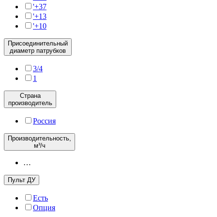
'+37
'+13
'+10
Присоединительный
диаметр патрубков
3/4
1
Страна
производитель
Россия
Производительность,
м³/ч
…
Пульт ДУ
Есть
Опция