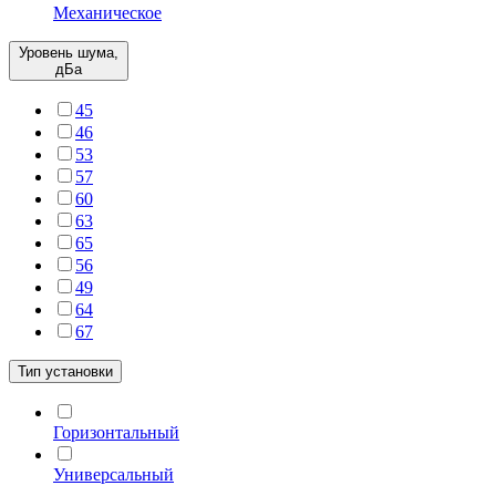
Механическое
Уровень шума,
дБа
45
46
53
57
60
63
65
56
49
64
67
Тип установки
Горизонтальный
Универсальный