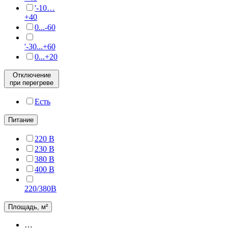
'-10…
+40
0...-60
'-30...+60
0...+20
Отключение
при перегреве
Есть
Питание
220 В
230 В
380 В
400 В
220/380B
Площадь, м²
…