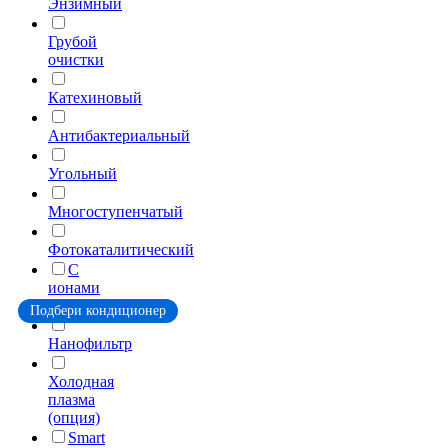
Энзимный
Грубой
очистки
Катехиновый
Антибактериальный
Угольный
Многоступенчатый
Фотокаталитический
C
ионами
серебра
Подбери кондиционер
Нанофильтр
Холодная
плазма
(опция)
Smart