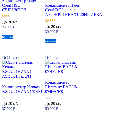
Кондиционер Haier
Coral HSU-
Кондиционер Haier
07HPL303/R3
Coral DC Inverter
AS20HPL1HRA/1U20HPL1FRA
5.00
До 20 м².
из 5
5.00
До 20 м².
26 900
₽
из 5
39 900
₽
купить
купить
DC-inverter
DC-inverter
Кондиционер
Кондиционер Kentatsu
Electrolux EACS/I-
KSGU21HZAN1/KSRU21HZAN1
07HF2/N8
0
0
До 20 м².
До 20 м².
из
из
37 700
₽
59 990
₽
5
5