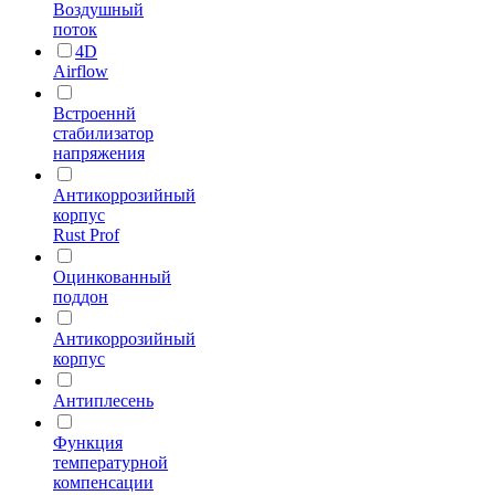
Воздушный
поток
4D
Airflow
Встроеннй
стабилизатор
напряжения
Антикоррозийный
корпус
Rust Prof
Оцинкованный
поддон
Антикоррозийный
корпус
Антиплесень
Функция
температурной
компенсации