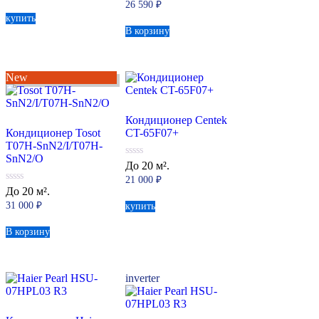
26 590
₽
5
купить
В корзину
New
Кондиционер Centek
Кондиционер Tosot
CT-65F07+
T07H-SnN2/I/T07H-
SnN2/O
0
До 20 м².
из
21 000
₽
5
0
До 20 м².
из
31 000
₽
купить
5
В корзину
inverter