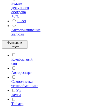
Режим
дежурного
обогрева
+8°С
I Feel
Автопокачивание
жалюзи
Функции и
опции
Комфортный
сон
Авторестарт
Самоочистка
теплообменника
Уф
лампа
Таймер