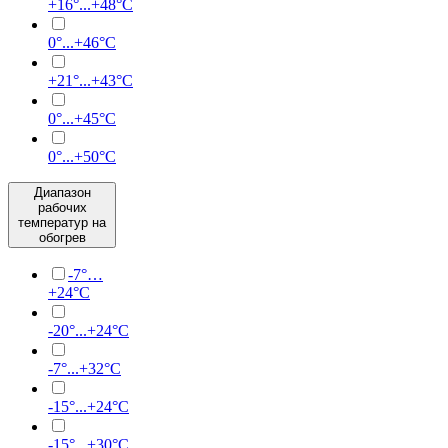
+16°...+48°C
0°...+46°C
+21°...+43°C
0°...+45°C
0°...+50°С
Диапазон
рабочих
температур на
обогрев
-7°…
+24°C
-20°...+24°C
-7°...+32°C
-15°...+24°C
-15°...+30°C