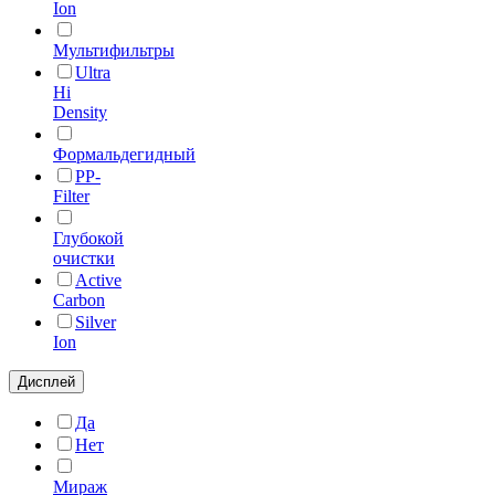
Ion
Мультифильтры
Ultra
Hi
Density
Формальдегидный
PP-
Filter
Глубокой
очистки
Active
Carbon
Silver
Ion
Дисплей
Да
Нет
Мираж