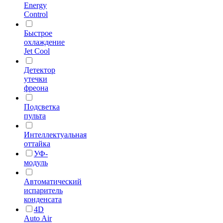
Energy
Control
Быстрое
охлаждение
Jet Cool
Детектор
утечки
фреона
Подсветка
пульта
Интеллектуальная
оттайка
УФ-
модуль
Автоматический
испаритель
конденсата
4D
Auto Air