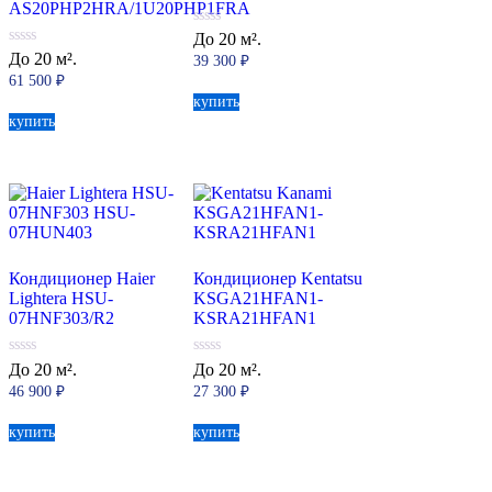
AS20PHP2HRA/1U20PHP1FRA
0
До 20 м².
из
0
До 20 м².
39 300
₽
5
из
61 500
₽
5
купить
купить
Кондиционер Haier
Кондиционер Kentatsu
Lightera HSU-
KSGA21HFAN1-
07HNF303/R2
KSRA21HFAN1
0
0
До 20 м².
До 20 м².
из
из
46 900
₽
27 300
₽
5
5
купить
купить