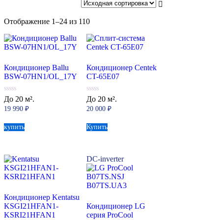
Сортировка:
Отображение 1–24 из 110
самые
недавние
Кондиционер Ballu
Кондиционер Centek
BSW-07HN1/OL_17Y
CT-65E07
0
0
До 20 м².
До 20 м².
из
из
19 990
₽
20 000
₽
5
5
купить
Купить
DC-inverter
Кондиционер Kentatsu
KSGI21HFAN1-
Кондиционер LG
KSRI21HFAN1
серия ProCool