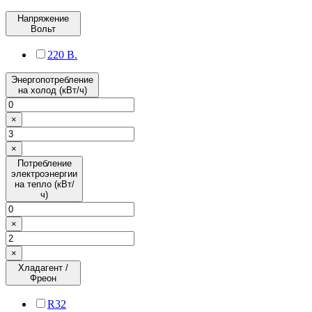
Напряжение
Вольт
220 В.
Энергопотребление
на холод (кВт/ч)
×
×
Потребление
электроэнергии
на тепло (кВт/
ч)
×
×
Хладагент /
Фреон
R32