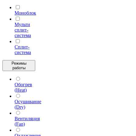
Моноблок
Мульти
сплит-
система
Сплит-
система
Режимы
работы
Обогрев
(Heat)
Осушивание
(Dry)
Вентиляция
(Fan)
Охлаждение