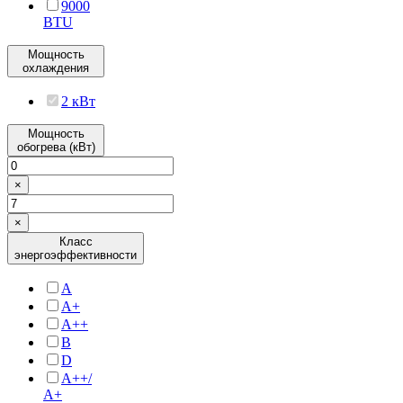
9000
BTU
Мощность
охлаждения
2 кВт
Мощность
обогрева (кВт)
×
×
Класс
энергоэффективности
A
A+
A++
B
D
А++/
А+