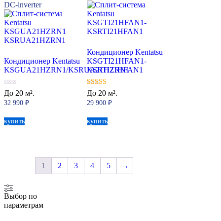
DC-inverter
Кондиционер Kentatsu
Кондиционер Kentatsu
KSGTI21HFAN1-
KSGUA21HZRN1/KSRUA21HZRN1
KSRTI21HFAN1
0
5.00
До 20 м².
До 20 м².
из
из 5
32 990
₽
29 900
₽
5
купить
купить
1
2
3
4
5
→
Выбор по
параметрам