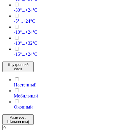
-30°...+24°C
-5°...+24°C
-10°...+24°C
-10°...+32°C
-15°...+24°С
Внутренний
блок
Настенный
Мобильный
Оконный
Размеры:
Ширина (см)