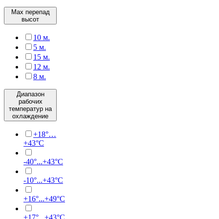
Max перепад
высот
10 м.
5 м.
15 м.
12 м.
8 м.
Диапазон
рабочих
температур на
охлаждение
+18°…
+43°C
-40°...+43°C
-10°...+43°C
+16°...+49°C
+17°...+43°C