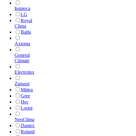
Бирюса
LG
Royal
Clima
Ballu
Axioma
General
Climate
Electrolux
Zanussi
Midea
Gree
Hec
Loriot
NeoClima
Dantex
Roland