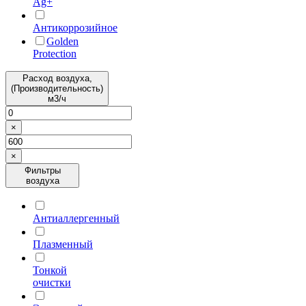
Ag+
Антикоррозийное
Golden
Protection
Расход воздуха,
(Производительность)
м3/ч
×
×
Фильтры
воздуха
Антиаллергенный
Плазменный
Тонкой
очистки