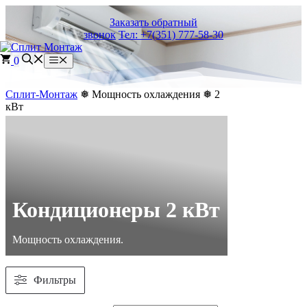
Перейти
Заказать обратный
к
звонок
Тел: +7(351) 777-58-30
содержимому
0
Меню
Сплит-Монтаж
❅ Мощность охлаждения ❅ 2
кВт
Кондиционеры
2 кВт
Мощность охлаждения.
Фильтры