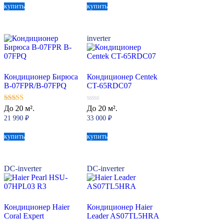
купить
купить
inverter
Кондиционер Бирюса
Кондиционер Centek
B-07FPR/B-07FPQ
CT-65RDC07
5.00
0
До 20 м².
До 20 м².
из 5
из
21 990
₽
33 000
₽
5
купить
купить
DC-inverter
DC-inverter
Кондиционер Haier
Кондиционер Haier
Coral Expert
Leader AS07TL5HRA