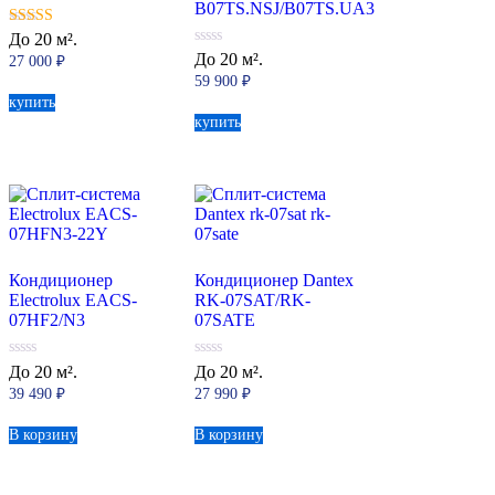
B07TS.NSJ/B07TS.UA3
5.00
До 20 м².
из 5
0
До 20 м².
27 000
₽
из
59 900
₽
5
купить
купить
Кондиционер
Кондиционер Dantex
Electrolux EACS-
RK-07SAT/RK-
07HF2/N3
07SATE
0
0
До 20 м².
До 20 м².
из
из
39 490
₽
27 990
₽
5
5
В корзину
В корзину