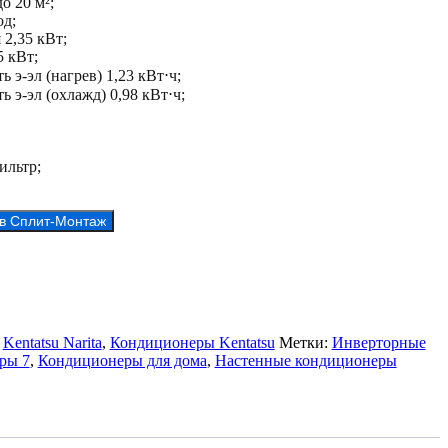
о 20 м²;
д;
2,35 кВт;
5 кВт;
 э-эл (нагрев) 1,23 кВт⋅ч;
 э-эл (охлажд) 0,98 кВт⋅ч;
ильтр;
 в Сплит-Монтаж
1HZRN1
:
Kentatsu Narita
,
Кондиционеры Kentatsu
Метки:
Инверторные
ры 7
,
Кондиционеры для дома
,
Настенные кондиционеры