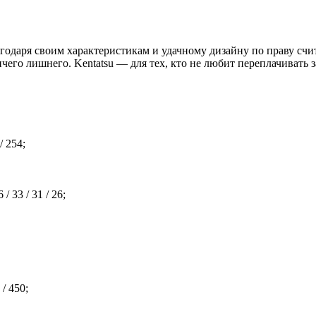
 своим характеристикам и удачному дизайну по праву считае
его лишнего. Kentatsu — для тех, кто не любит переплачивать з
/ 254;
 33 / 31 / 26;
/ 450;