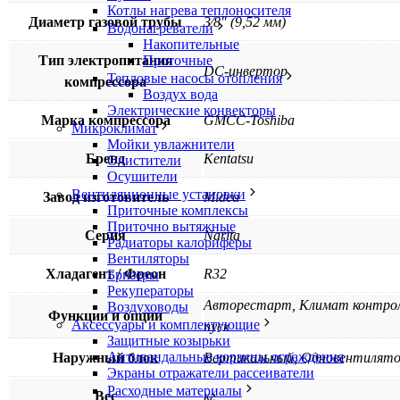
Котлы нагрева теплоносителя
Диаметр газовой трубы
3⁄8″ (9,52 мм)
Водонагреватели
Накопительные
Тип электропитания
Проточные
DC-инвертор
Тепловые насосы отопления
компрессора
Воздух вода
Электрические конвекторы
Марка компрессора
GMCC-Toshiba
Микроклимат
Мойки увлажнители
Бренд
Kentatsu
Очистители
Осушители
Вентиляционные установки
Завод изготовитель
Midea
Приточные комплексы
Приточно вытяжные
Серия
Narita
Радиаторы калориферы
Вентиляторы
Хладагент / Фреон
R32
Бризеры
Рекуператоры
Авторестарт, Климат контроль
Воздуховоды
Функции и опции
Аксессуары и комплектующие
пуск
Защитные козырьки
Антивандальные корзины ограждения
Наружный блок
Вертикальный, Одновентилят
Экраны отражатели рассеиватели
Расходные материалы
Вес
кг