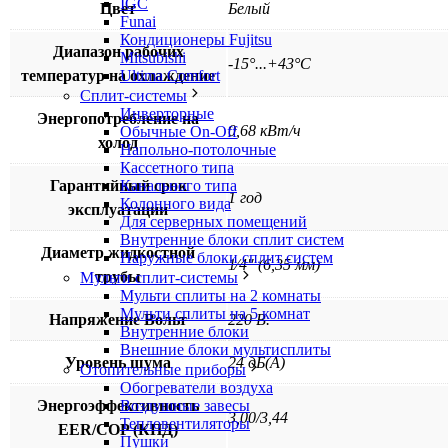
IGC
Цвет
Белый
Funai
Кондиционеры Fujitsu
Диапазон рабочих
Mitsubishi
-15°...+43°C
температур на охлаждение
Ultima Comfort
Сплит-системы
Инверторные
Энергопотребление на
0,68 кВт/ч
Обычные On-Off
холод
Напольно-потолочные
Кассетного типа
Гарантийный срок
Канального типа
1 год
Колонного вида
эксплуатации
Для серверных помещений
Внутренние блоки сплит систем
Диаметр жидкостной
Наружные блоки сплит систем
1⁄4″ (6,35 мм)
трубы
Мульти сплит-системы
Мульти сплиты на 2 комнаты
Мульти сплиты на 5 комнат
Напряжение Вольт
220 В.
Внутренние блоки
Внешние блоки мультисплиты
Уровень шума
24 дБ(А)
Отопительные приборы
Обогреватели воздуха
Энергоэффективность
Воздушные завесы
3,00/3,44
Тепловентиляторы
EER/COP (КПД)
Пушки