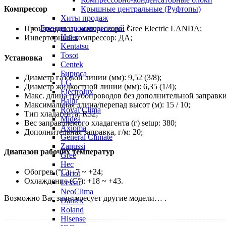
Крышные центральные (Руфтопы)
Компрессор
Хиты продаж
Бренды производителей
Производитель компрессора: Gree Electric LANDA;
Haier
Инверторный компрессор: ДА;
Kentatsu
Tosot
Установка
Centek
Бирюса
Диаметр газовой линии (мм): 9,52 (3/8);
LG
Диаметр жидкостной линии (мм): 6,35 (1/4);
Electrolux
Макс. длина трубопроводов без дополнительной заправки 
Ballu
Максимальная длина/перепад высот (м): 15 / 10;
Royal Clima
Тип хладагента: R32;
Midea
Вес заправляемого хладагента (г) setup: 380;
Axioma
Дополнительная заправка, г/м: 20;
General Climate
Zanussi
Диапазон рабочих температур
Gree
Hec
Обогрев (°С): -7 ~ +24;
Loriot
Охлаждение (С°): +18 ~ +43.
Lessar
NeoClima
Возможно Вас заинтересует другие модели… .
Dantex
Roland
Hisense