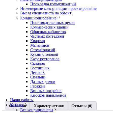
Прокладка коммуникаций
Инженерные консультации проектирование
Выезд специалиста на объект
Кондиционирование:
Производственных цехов
Коммерческих зданий
Офисных кабинетов
Частных коттеджей
Квартир
Магазинов
Стоматологий
Кухни столовой
Кафе ресторанов
Складов
Гостинных
Детских
Спальни
Дачных домов
Гаражей
Винных погребов
Киосков павильонов
Наши работы
Каталог
Описание
Характеристики
Отзывы (0)
Все кондиционеры