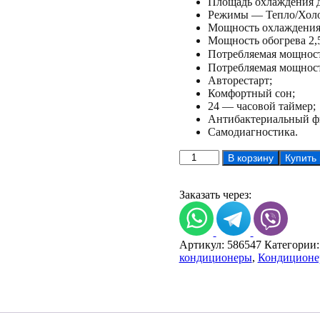
Площадь охлаждения д
Режимы — Тепло/Холо
Мощность охлаждения 
Мощность обогрева 2,
Потребляемая мощность
Потребляемая мощность
Авторестарт;
Комфортный сон;
24 — часовой таймер;
Антибактериальный ф
Самодиагностика.
Количество
В корзину
Купить
товара
Кондиционер
Kentatsu
Заказать через:
KSGUA21HZRN1/KSRUA2
Артикул:
586547
Категории
кондиционеры
,
Кондиционе