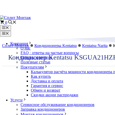
Перейти
к
содержимому
0
Меню
Меню
Компания
Сплит-Монтаж
❅
Кондиционеры Kentatsu
❅
Kentatsu Narita
❅ К
О нас
FAQ · ответы на частые вопросы
Кондиционер Kentatsu KSGUA21
Отзывы клиентов
Полезные статьи
Покупателям
Калькулятор расчёта мощности кондиционера 
Как купить
Доставка и оплата
Гарантия и сервис
Обмен и возврат
Скидки акции распродажи
Услуги
Сервисное обслуживание кондиционеров
Заправка кондиционеров
Монтаж кондиционеров