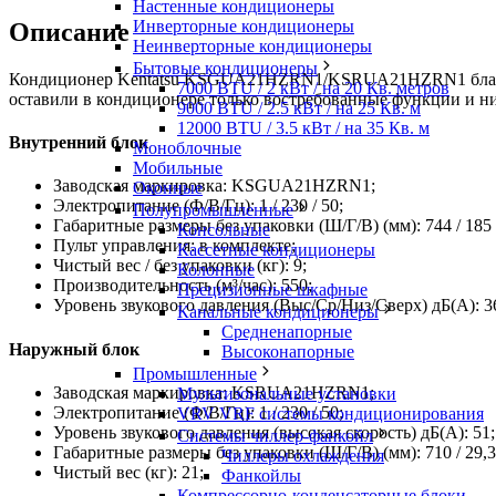
Настенные кондиционеры
Инверторные кондиционеры
Описание
Неинверторные кондиционеры
Бытовые кондиционеры
Кондиционер Kentatsu KSGUA21HZRN1/KSRUA21HZRN1 благодаря
7000 BTU / 2 кВт / на 20 Кв. метров
оставили в кондиционере только востребованные функции и нич
9000 BTU / 2.5 кВт / на 25 Кв. м
12000 BTU / 3.5 кВт / на 35 Кв. м
Внутренний блок
Моноблочные
Мобильные
Заводская маркировка: KSGUA21HZRN1;
Оконные
Электропитание (Ф/В/Гц): 1 / 230 / 50;
Полупромышленные
Габаритные размеры без упаковки (Ш/Г/В) (мм): 744 / 185 
Консольные
Пульт управления: в комплекте;
Кассетные кондиционеры
Чистый вес / без упаковки (кг): 9;
Колонные
Производительность (м³/час): 550;
Прецизионные шкафные
Уровень звукового давления (Выс/Ср/Низ/Сверх) дБ(А): 36 /
Канальные кондиционеры
Средненапорные
Наружный блок
Высоконапорные
Промышленные
Заводская маркировка: KSRUA21HZRN1;
Мультизональные установки
Электропитание (Ф/В/Гц): 1 / 230 / 50;
VRV VRF системы кондиционирования
Уровень звукового давления (высокая скорость) дБ(А): 51;
Системы чиллер-фанкойл
Габаритные размеры без упаковки (Ш/Г/В) (мм): 710 / 29,3 
Чиллеры охлаждения
Чистый вес (кг): 21;
Фанкойлы
Компрессорно-конденсаторные блоки