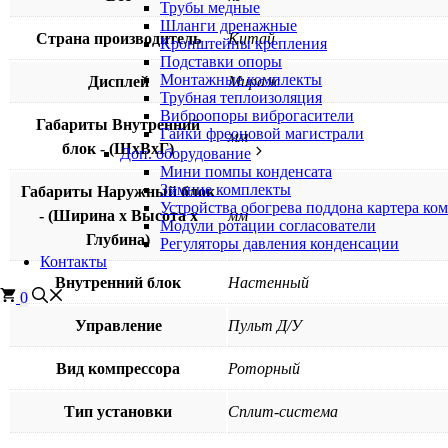
Трубы медные
Шланги дренажные
Страна производитель
Китай
Кронштейны крепления
Подставки опоры
Монтажные комплекты
Дисплей
Мираж
Трубная теплоизоляция
Виброопоры виброгасители
Габариты Внутренний
Гайки фреоновой магистрали
мм
блок - (ШхВхГ)
Доп. оборудование
Мини помпы конденсата
Зимние комплекты
Габариты Наружный блок
Устройства обогрева поддона картера ко
- (Ширина х Высота х
мм
Модули ротации согласователи
Глубина)
Регуляторы давления конденсации
Контакты
Внутренний блок
Настенный
0
Управление
Пульт Д/У
Вид компрессора
Роторный
Тип установки
Сплит-система