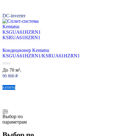
DC-inverter
Кондиционер Kentatsu
KSGUA61HZRN1/KSRUA61HZRN1
0
До 70 м².
из
90 800
₽
5
купить
Выбор по
параметрам
Выбор по