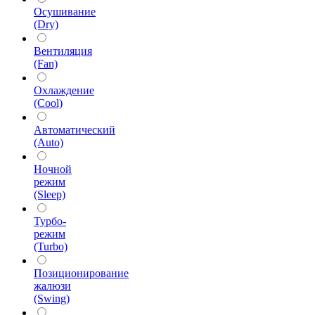
Осушивание
(Dry)
Вентиляция
(Fan)
Охлаждение
(Cool)
Автоматический
(Auto)
Ночной
режим
(Sleep)
Турбо-
режим
(Turbo)
Позиционирование
жалюзи
(Swing)