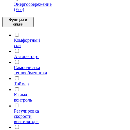
Энергосбережение
(Eco)
Функции и
опции
Комфортный
сон
Авторестарт
Самоочистка
теплообменника
Таймер
Климат
контроль
Регулировка
скорости
вентилятора