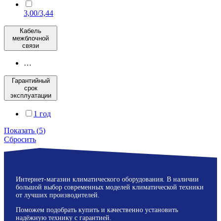
3,00/3,44
Кабель
межблочной
связи
…
Гарантийный
срок
эксплуатации
1 год
Показать
(
5
)
Сбросить
Интернет-магазин климатического оборудования. В наличии
большой выбор современных моделей климатической техники
от лучших производителей.
Поможем подобрать купить и качественно установить
надёжную технику с гарантией.