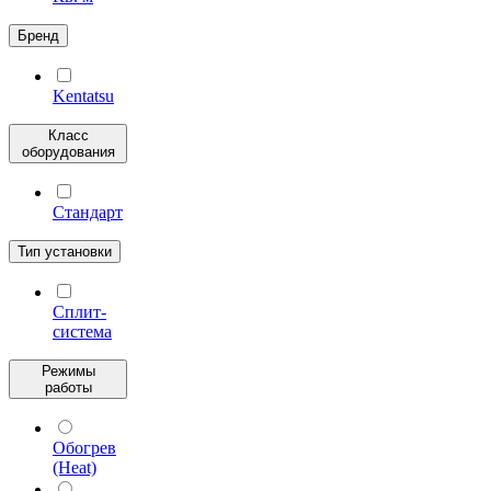
Бренд
Kentatsu
Класс
оборудования
Стандарт
Тип установки
Сплит-
система
Режимы
работы
Обогрев
(Heat)