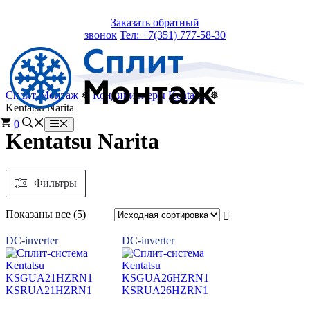
Перейти
Заказать обратный
к
звонок
Тел: +7(351) 777-58-30
содержимому
Сплит-Монтаж
❅
Кондиционеры Kentatsu
❅
Kentatsu Narita
0
Меню
Kentatsu Narita
Фильтры
Сортировка:
Показаны все (5)
самые
недавние
DC-inverter
DC-inverter