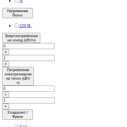
A
Напряжение
Вольт
220 В.
Энергопотребление
на холод (кВт/ч)
×
×
Потребление
электроэнергии
на тепло (кВт/
ч)
×
×
Хладагент /
Фреон