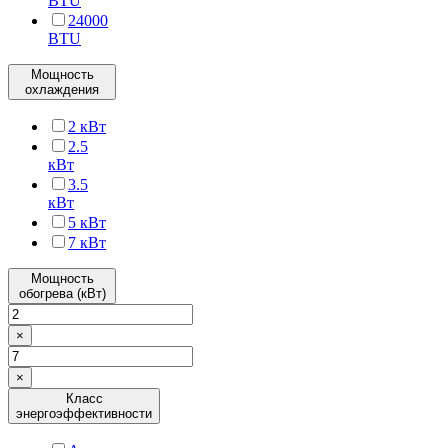
BTU
24000
BTU
Мощность
охлаждения
2 кВт
2.5
кВт
3.5
кВт
5 кВт
7 кВт
Мощность
обогрева (кВт)
×
×
Класс
энергоэффективности