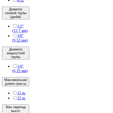
R32
Диаметр
газовой трубы
(дюйм)
1⁄2″
(12,7 мм)
3⁄8″
(9,52 мм)
Диаметр
жидкостной
трубы
1⁄4″
(6,35 мм)
Максимальная
длина трассы
15 м.
25 м.
Max перепад
высот