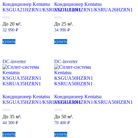
Кондиционер Kentatsu
Кондиционер Kentatsu
KSGUA21HZRN1/KSRUA21HZRN1
KSGUA26HZRN1/KSRUA26HZRN1
0
0
До 20 м².
До 25 м².
из
из
32 990
₽
34 990
₽
5
5
купить
купить
DC-inverter
DC-inverter
Кондиционер Kentatsu
Кондиционер Kentatsu
KSGUA35HZRN1/KSRUA35HZRN1
KSGUA50HZRN1/KSRUA50HZRN1
0
0
До 35 м².
До 50 м².
из
из
44 300
₽
70 400
₽
5
5
купить
купить