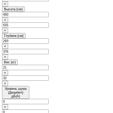
×
Высота (см)
×
×
Глубина (см)
×
×
Вес (кг)
×
×
Уровень шума
(Децибел)
дБ(А)
×