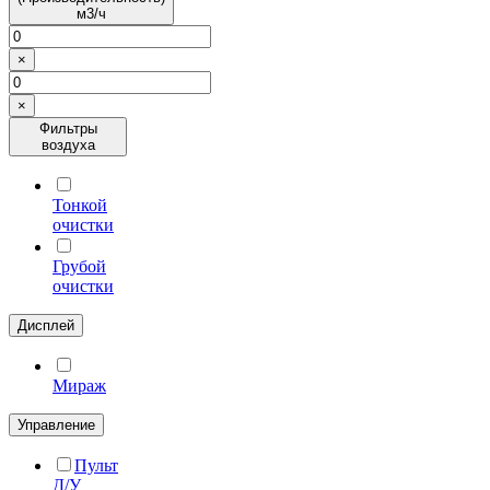
м3/ч
×
×
Фильтры
воздуха
Тонкой
очистки
Грубой
очистки
Дисплей
Мираж
Управление
Пульт
Д/У