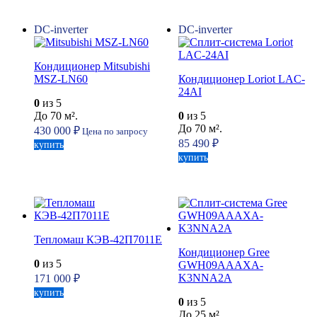
DC-inverter
DC-inverter
Кондиционер Mitsubishi
MSZ-LN60
Кондиционер Loriot LAC-
24AI
0
из 5
До 70 м².
0
из 5
До 70 м².
430 000
₽
Цена по запросу
85 490
₽
купить
купить
Тепломаш КЭВ-42П7011Е
Кондиционер Gree
0
из 5
GWH09AAAXA-
K3NNA2A
171 000
₽
купить
0
из 5
До 25 м².