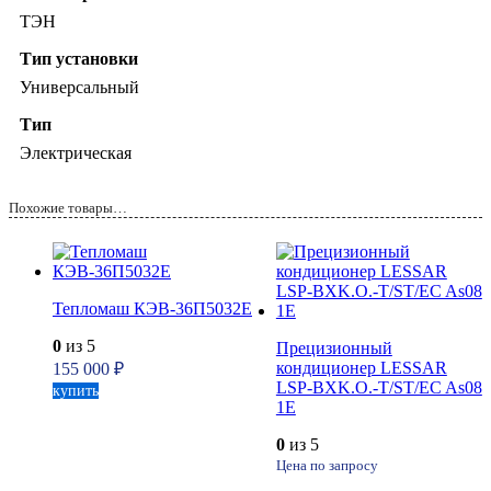
ТЭН
Тип установки
Универсальный
Тип
Электрическая
Похожие товары…
Тепломаш КЭВ-36П5032Е
0
из 5
Прецизионный
кондиционер LESSAR
155 000
₽
LSP-BXK.O.-T/ST/EC As08
купить
1E
0
из 5
Цена по запросу