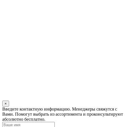
×
Оставьте
Введите контактную информацию. Менеджеры свяжутся с
это
Вами. Помогут выбрать из ассортимента и проконсультируют
поле
абсолютно бесплатно.
пустым