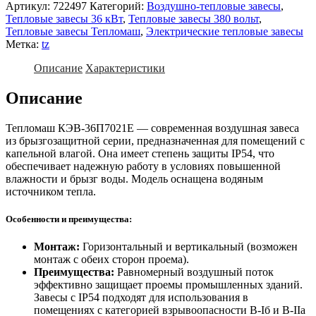
Артикул:
722497
Категорий:
Воздушно-тепловые завесы
,
Тепловые завесы 36 кВт
,
Тепловые завесы 380 вольт
,
Тепловые завесы Тепломаш
,
Электрические тепловые завесы
Метка:
tz
Описание
Характеристики
Описание
Тепломаш КЭВ-36П7021Е — современная воздушная завеса
из брызгозащитной серии, предназначенная для помещений с
капельной влагой. Она имеет степень защиты IP54, что
обеспечивает надежную работу в условиях повышенной
влажности и брызг воды. Модель оснащена водяным
источником тепла.
Особенности и преимущества:
Монтаж:
Горизонтальный и вертикальный (возможен
монтаж с обеих сторон проема).
Преимущества:
Равномерный воздушный поток
эффективно защищает проемы промышленных зданий.
Завесы с IP54 подходят для использования в
помещениях с категорией взрывоопасности B-Iб и В-IIа