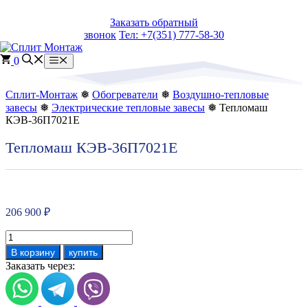
Перейти
Заказать обратный
к
звонок
Тел: +7(351) 777-58-30
содержимому
0
Меню
Сплит-Монтаж
❅
Обогреватели
❅
Воздушно-тепловые
завесы
❅
Электрические тепловые завесы
❅ Тепломаш
КЭВ-36П7021Е
Тепломаш КЭВ-36П7021Е
206 900
₽
Количество
товара
В корзину
купить
Тепломаш
Заказать через:
КЭВ-36П7021Е